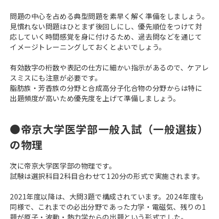
問題の中心を占める典型問題を素早く解く準備をしましょう。
見慣れない問題はひとまず後回しにし、優先順位をつけて対
応していく時間感覚を身に付けるため、過去問などを通じて
イメージトレーニングしておくとよいでしょう。
有効数字の桁数や表記の仕方に細かい指示があるので、ケアレ
スミスにも注意が必要です。
脂肪族・芳香族の分野と合成高分子化合物の分野からは特に
出題頻度が高いため優先度を上げて準備しましょう。
●帝京大学医学部一般入試（一般選抜）
の物理
次に帝京大学医学部の物理です。
試験は選択科目2科目合わせて120分の形式で実施されます。
2021年度以降は、大問3題で構成されています。2024年度も
同様で、これまでの必出分野であった力学・電磁気、残りの1
題が原子・波動・熱力学からの出題という形式でした。