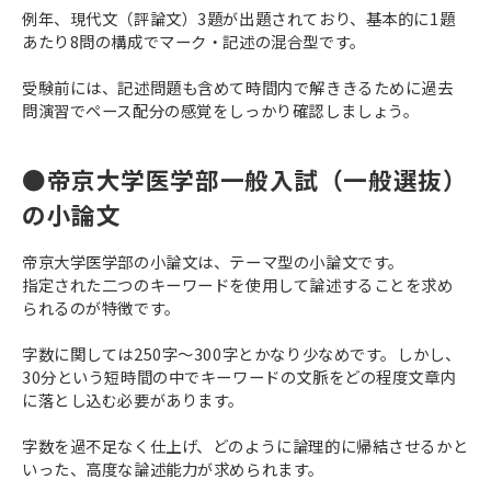
例年、現代文（評論文）3題が出題されており、基本的に1題
あたり8問の構成でマーク・記述の混合型です。
受験前には、記述問題も含めて時間内で解ききるために過去
問演習でペース配分の感覚をしっかり確認しましょう。
●帝京大学医学部一般入試（一般選抜）
の小論文
帝京大学医学部の小論文は、テーマ型の小論文です。
指定された二つのキーワードを使用して論述することを求め
られるのが特徴です。
字数に関しては250字～300字とかなり少なめです。しかし、
30分という短時間の中でキーワードの文脈をどの程度文章内
に落とし込む必要があります。
字数を過不足なく仕上げ、どのように論理的に帰結させるかと
いった、高度な論述能力が求められます。