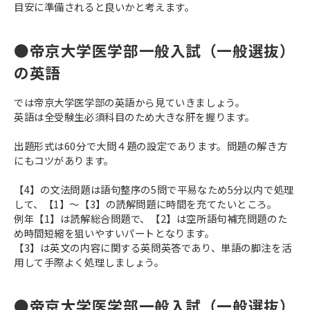
目安に準備されると良いかと考えます。
●帝京大学医学部一般入試（一般選抜）
の英語
では帝京大学医学部の英語から見ていきましょう。
英語は全受験生必須科目のため大きな肝を握ります。
出題形式は60分で大問４題の設定であります。問題の解き方
にもコツがあります。
【4】の文法問題は語句整序の5問で平易なため5分以内で処理
して、【1】～【3】の読解問題に時間を充てたいところ。
例年【1】は読解総合問題で、【2】は空所語句補充問題のた
め時間短縮を狙いやすいパートとなります。
【3】は英文の内容に関する英問英答であり、単語の脚注を活
用して手際よく処理しましょう。
●帝京大学医学部一般入試（一般選抜）