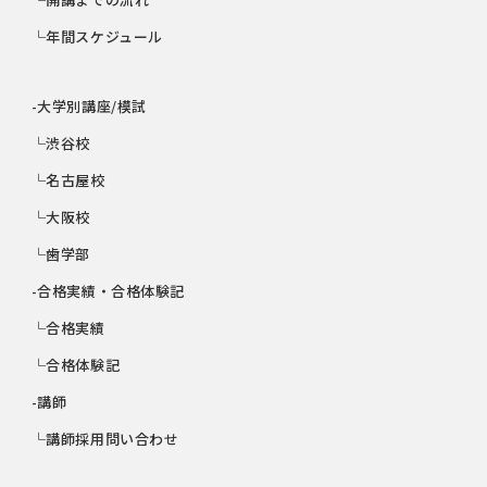
└年間スケジュール
-大学別講座/模試
└渋谷校
└名古屋校
└大阪校
└歯学部
-合格実績・合格体験記
└合格実績
└合格体験記
-講師
└講師採用問い合わせ