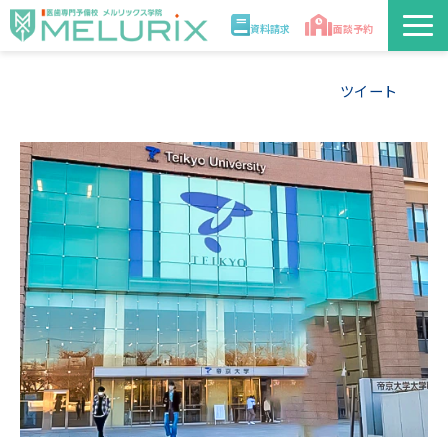
資料請求
面談予約
説明会/講座
ツイート
校舎情報
入学案内
合格実績・合格体験記
講師
医学部解答速報2026