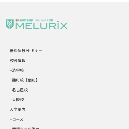
-無料体験/セミナー
-校舎情報
└渋谷校
└麹町校【個別】
└名古屋校
└大阪校
-入学案内
└コース
└開講までの流れ