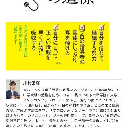
川村匡輝
メルリックス学院渋谷校教務マネージャー。小学5年時より
中学受験の勉強を始め、中高 一貫校である六甲学院に入学、
アメリカンフットボールに没頭し、勉学の面ではビリギャル
状態に・・・偏差値30 台から全科目の勉強をやり直し２浪の末に慶應
義塾大学経済学部に進学、「学問に近道はないが、やれば誰にでも乗り
越えられる」の信念のもと、現場の専門家として、普通の人が最高峰の
受験で打ち勝つサポートに情熱を燃やし、医学部合格請負人として10
年にわたり数多の医学生・歯学生の輩出に力を注いでいる。