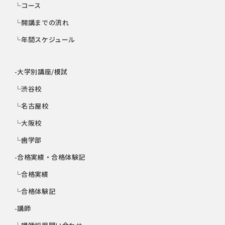
└コース
└開講までの流れ
└年間スケジュール
-大学別講座/模試
└渋谷校
└名古屋校
└大阪校
└歯学部
-合格実績・合格体験記
└合格実績
└合格体験記
-講師