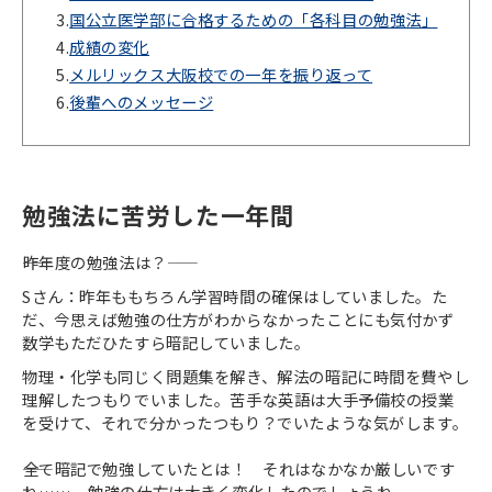
3.
国公立医学部に合格するための「各科目の勉強法」
4.
成績の変化
5.
メルリックス大阪校での一年を振り返って
6.
後輩へのメッセージ
勉強法に苦労した一年間
――昨年度の勉強法は？――
Sさん：昨年ももちろん学習時間の確保はしていました。た
だ、今思えば勉強の仕方がわからなかったことにも気付かず
数学もただひたすら暗記していました。
物理・化学も同じく問題集を解き、解法の暗記に時間を費やし
理解したつもりでいました。苦手な英語は大手予備校の授業
を受けて、それで分かったつもり？でいたような気がします。
――全て暗記で勉強していたとは！ それはなかなか厳しいです
ね……。勉強の仕方は大きく変化したのでしょうね。――