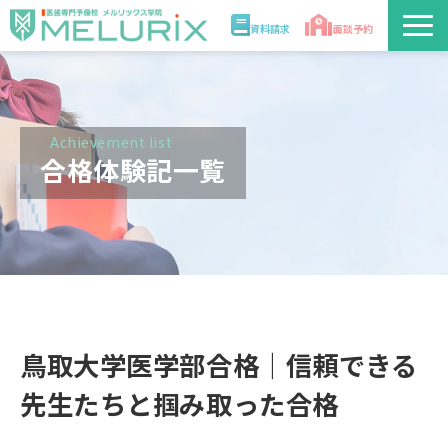
資料請求
面談予約
説明会/講座
校舎情報
Achievement list
合格体験記一覧
入学案内
合格実績・合格体験記
講師
鳥取大学医学部合格｜信頼できる
医学部解答速報2026
先生たちと掴み取った合格