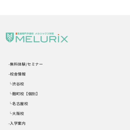
-無料体験/セミナー
-校舎情報
└渋谷校
└麹町校【個別】
└名古屋校
└大阪校
-入学案内