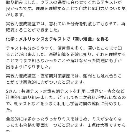
取り組みました。クラスの進度に合わせてくれるテキストが
良かったです。理屈を理解することで自然と応用力がついた気
がします。
実戦力養成講座では、忘れていた分野を刺激してもらえて、再
確認することができました。
化学：メルリックスのテキストで「深い知識」を得る
テキストも分かりやすく、演習量も多く、深いところまで知
ることが出来ました。基礎知識を正確に知り、それを理解する
ことで今まで知らなかったことや解けなかった問題にも手が
出るようになりました。
実戦力養成講座・直前期対策講座では、難問とも触れ合うこ
とができ実戦的に力がついたと思います。
Sさん：共通テスト対策も朝テストを利用し世界史・古文など
計画的に取り組みました。どうしても二次教科が中心になるの
で、朝テストなどをうまく利用し学習時間の確保に努めまし
た。
全般的には多かったうっかりミスをはじめ、ミスが少なくな
ったのも合格の要因の一つだと思います。１点は大事ですから
ね。