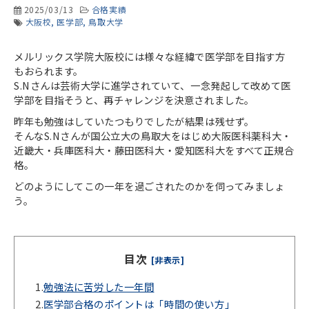
2025/03/13
合格実績
大阪校
医学部
鳥取大学
メルリックス学院大阪校には様々な経緯で医学部を目指す方
もおられます。
S.Nさんは芸術大学に進学されていて、一念発起して改めて医
学部を目指そうと、再チャレンジを決意されました。
昨年も勉強はしていたつもりでしたが結果は残せず。
そんなS.Nさんが国公立大の鳥取大をはじめ大阪医科薬科大・
近畿大・兵庫医科大・藤田医科大・愛知医科大をすべて正規合
格。
どのようにしてこの一年を過ごされたのかを伺ってみましょ
う。
目次
[非表示]
1.
勉強法に苦労した一年間
2.
医学部合格のポイントは「時間の使い方」