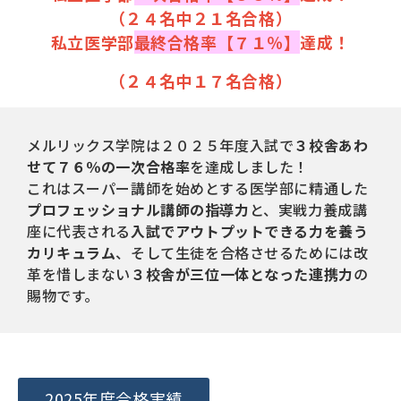
（２４名中２１名合格）
私立医学部
最終合格率【７１％】
達成！
（２４名中１７名合格）
メルリックス学院は２０２５年度入試で
３校舎あわ
せて７６％の一次合格率
を達成しました！
これはスーパー講師を始めとする医学部に精通した
プロフェッショナル講師の指導力
と、実戦力養成講
座に代表される
入試でアウトプットできる力を養う
カリキュラム
、そして生徒を合格させるためには改
革を惜しまない
３校舎が三位一体となった連携力
の
賜物です。
2025年度合格実績