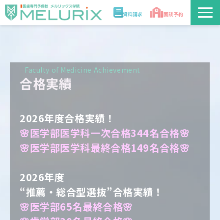
資料請求
面談予約
説明会/講座
校舎情報
Faculty of Medicine Achievement
合格実績
入学案内
2026年度合格実績！
合格実績・合格体験記
🌸医学部医学科一次合格344名合格🌸
🌸医学部医学科最終合格149名合格🌸
講師
2026年度
医学部解答速報2026
“推薦・総合型選抜”合格実績！
🌸医学部65名最終合格🌸