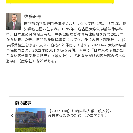
佐藤正憲
医学部歯学部専門予備校メルリックス学院代表。1971年、愛
知県名古屋市生まれ。1995年、名古屋大学法学部法律学科
卒。日本生命保険相互会社、中央出版など教育系出版社を経て2018年
から現職。以来、医学部受験指導者としても、多くの医学部受験生、歯
学部受験生を導き、支え、合格へと伴走してきた。2020年に大阪医学部
予備校ロゴス、2022年にDDPを吸収合併。著書に『日本人の９割が知
らない医学部受験の世界』（晶文社）、『あなただけの医学部合格への
道標』（産学社）などがある。
前の記事
【2025川崎】川崎医科大学一般入試に
合格するための対策 （過去問分析）