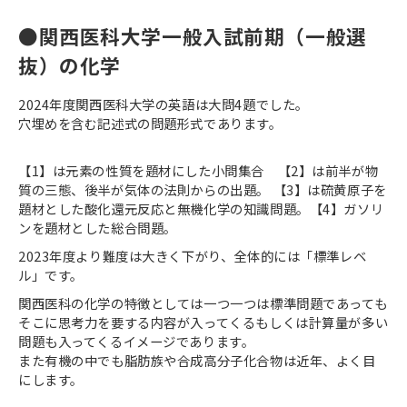
●関西医科大学一般入試前期（一般選
抜）の化学
2024年度関西医科大学の英語は大問4題でした。
穴埋めを含む記述式の問題形式であります。
【1】は元素の性質を題材にした小問集合 【2】は前半が物
質の三態、後半が気体の法則からの出題。 【3】は硫黄原子を
題材とした酸化還元反応と無機化学の知識問題。【4】ガソリ
ンを題材とした総合問題。
2023年度より難度は大きく下がり、全体的には「標準レベ
ル」です。
関西医科の化学の特徴としては一つ一つは標準問題であっても
そこに思考力を要する内容が入ってくるもしくは計算量が多い
問題も入ってくるイメージであります。
また有機の中でも脂肪族や合成高分子化合物は近年、よく目
にします。