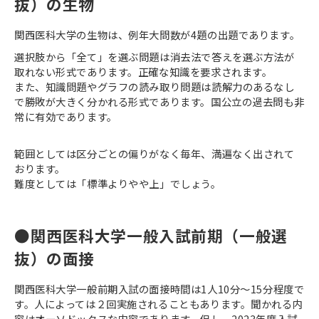
抜）の生物
関西医科大学の生物は、例年大問数が4題の出題であります。
選択肢から「全て」を選ぶ問題は消去法で答えを選ぶ方法が
取れない形式であります。正確な知識を要求されます。
また、知識問題やグラフの読み取り問題は読解力のあるなし
で勝敗が大きく分かれる形式であります。国公立の過去問も非
常に有効であります。
範囲としては区分ごとの偏りがなく毎年、満遍なく出されて
おります。
難度としては「標準よりやや上」でしょう。
●関西医科大学一般入試前期（一般選
抜）の面接
関西医科大学一般前期入試の面接時間は1人10分～15分程度で
す。人によっては２回実施されることもあります。聞かれる内
容はオーソドックスな内容であります。但し、2023年度入試