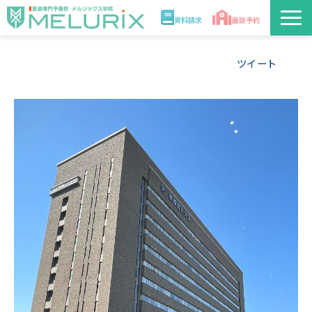
資料請求
面談予約
説明会/講座
ツイート
校舎情報
入学案内
合格実績・合格体験記
講師
医学部解答速報2026