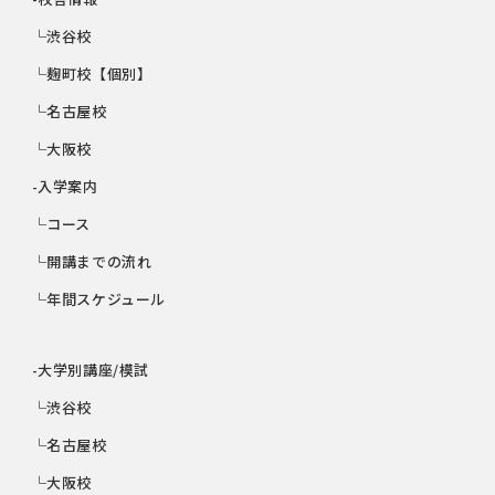
└渋谷校
└麹町校【個別】
└名古屋校
└大阪校
-入学案内
└コース
└開講までの流れ
└年間スケジュール
-大学別講座/模試
└渋谷校
└名古屋校
└大阪校