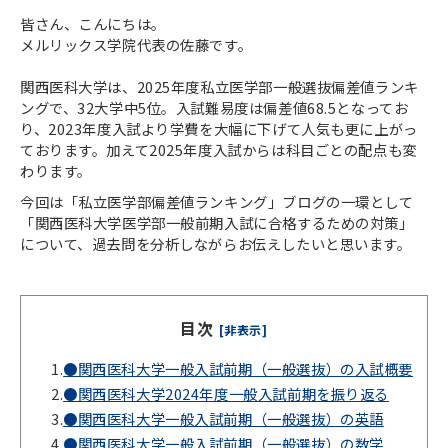
皆さん、こんにちは。
メルリックス学院代表の佐藤です。
関西医科大学は、2025年度私立医学部一般選抜偏差値ランキ
ングで、32大学中5位。入試難易度は偏差値68.5となってお
り、2023年度入試より学費を大幅に下げて人気も更に上がっ
ております。加えて2025年度入試からは科目ごとの配点も変
わります。
今回は「私立医学部偏差値ランキング」ブログの一環として
「関西医科大学医学部一般前期入試に合格するための対策」
について、過去問を分析しながらお伝えしたいと思います。
目次
[非表示]
1.
●関西医科大学一般入試前期（一般選抜）の入試概要
2.
●関西医科大学2024年度一般入試前期を振り返る
3.
●関西医科大学一般入試前期（一般選抜）の英語
4.
●関西医科大学一般入試前期（一般選抜）の数学