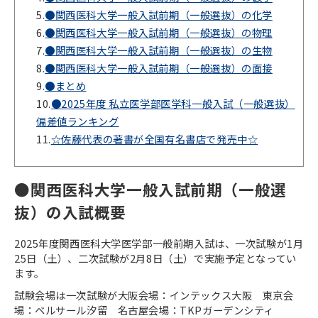
5.
●関西医科大学一般入試前期（一般選抜）の化学
6.
●関西医科大学一般入試前期（一般選抜）の物理
7.
●関西医科大学一般入試前期（一般選抜）の生物
8.
●関西医科大学一般入試前期（一般選抜）の面接
9.
●まとめ
10.
●2025年度 私立医学部医学科一般入試（一般選抜）
偏差値ランキング
11.
☆佐藤代表の著書が全国有名書店で発売中☆
●関西医科大学一般入試前期（一般選
抜）の入試概要
2025年度関西医科大学医学部一般前期入試は、一次試験が1月
25日（土）、二次試験が2月8日（土）で実施予定となってい
ます。
試験会場は一次試験が大阪会場：インテックス大阪 東京会
場：ベルサール汐留 名古屋会場：TKPガーデンシティ