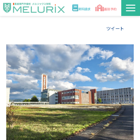
資料請求
面談予約
説明会/講座
ツイート
校舎情報
入学案内
合格実績・合格体験記
講師
医学部解答速報2026