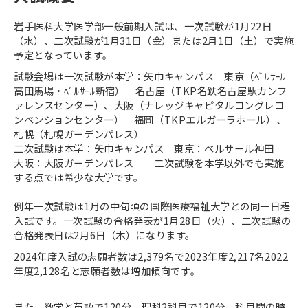
岩手医科大学医学部一般前期入試は、一次試験が1月22日
（水）、二次試験が1月31日（金）または2月1日（土）で実施
予定となっています。
試験会場は一次試験が本学：⽮⼱キャンパス 東京（ﾍﾞﾙｻｰﾙ
⾼⽥⾺場・ﾍﾞﾙｻｰﾙ新宿） 名古屋（TKP名鉄名古屋駅カンフ
ァレンスセンター）、大阪（ナレッジキャピタルコングレコ
ンベンションセンター） 福岡（TKPエルガーラホール）、
札幌（札幌ガーデンパレス）
二次試験は本学：⽮⼱キャンパス 東京：ベルサール神⽥
大阪：大阪ガーデンパレス 二次試験を本学以外でも実施
する点では希少な大学です。
例年一次試験は1月の中旬頃の国際医療福祉大学との同一日程
入試です。一次試験の合格発表が1月28日（火）、二次試験の
合格発表日は2月6日（木）になります。
2024年度入試の志願者数は2,379名で2023年度2,217名2022
年度2,128名と志願者数は増加傾向です。
また、数学と英語で120分 理科2科目で120分 科目間の時