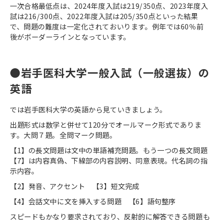
一次合格最低点は、2024年度入試は219/350点、2023年度入
試は216/300点、2022年度入試は205/350点といった結果
で、問題の難度は一定化されておいります。例年では60％前
後がボーダーラインとなっています。
●岩手医科大学一般入試（一般選抜）の
英語
では岩手医科大学の英語から見ていきましょう。
出題形式は数学と併せて120分でオールマーク形式でありま
す。大問７題。全問マーク問題。
【1】の長文問題は文中の単語補充問題。もう一つの長文問題
【7】は内容真偽、下線部の内容説明、同意表現。代名詞の指
示内容。
【2】発音、アクセント 【3】短文完成
【4】会話文中に文を挿入する問題 【6】語句整序
スピードもかなり要求されており、反射的に解答できる問題も