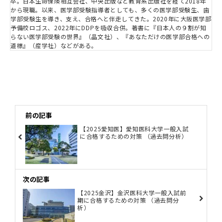
卒。日本生命保険相互会社、中央出版など教育系出版社を経て2018年
から現職。以来、医学部受験指導者としても、多くの医学部受験生、歯
学部受験生を導き、支え、合格へと伴走してきた。2020年に大阪医学部
予備校ロゴス、2022年にDDPを吸収合併。著書に『日本人の９割が知
らない医学部受験の世界』（晶文社）、『あなただけの医学部合格への
道標』（産学社）などがある。
前の記事
【2025愛知医】愛知医科大学一般入試
に合格するための対策 （過去問分析）
次の記事
【2025金沢】金沢医科大学一般入試前
期に合格するための対策 （過去問分
析）