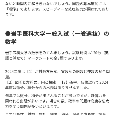
ないと時間内に解ききれないでしょう。問題の難易度的には
「標準」であります。スピーディーな処理能力が問われており
ます。
●岩手医科大学一般入試（一般選抜）の
数学
岩手医科大学の数学をみてみましょう。試験時間は120分（英
語と併せて）マークシートの全3題であります。
2024年度は【1】が対数方程式、実数解の個数と整数の融合問
題。
【2】図形と方程式、円と接線 【3】確率、反復試行で2024
年度は微分、積分からの出題はありませんでした。
例年では微分、積分が出されることが多いですが、計算力を
問われる出題が多いです。場合の数、確率の問題は高度な思考
力を問う問題が多いといえます。
まずは指数、対数。数列。極限。積分。図形と方程式。場合