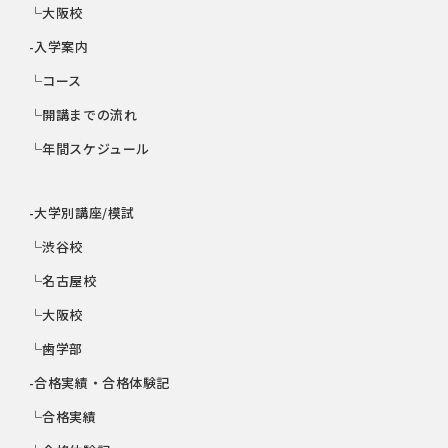
└大阪校
-入学案内
└コース
└開講までの流れ
└年間スケジュール
-大学別講座/模試
└渋谷校
└名古屋校
└大阪校
└歯学部
-合格実績・合格体験記
└合格実績