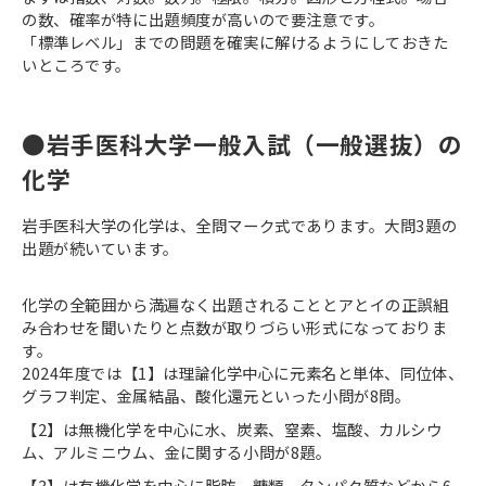
の数、確率が特に出題頻度が高いので要注意です。
「標準レベル」までの問題を確実に解けるようにしておきた
いところです。
●岩手医科大学一般入試（一般選抜）の
化学
岩手医科大学の化学は、全問マーク式であります。大問3題の
出題が続いています。
化学の全範囲から満遍なく出題されることとアとイの正誤組
み合わせを聞いたりと点数が取りづらい形式になっておりま
す。
2024年度では【1】は理論化学中心に元素名と単体、同位体、
グラフ判定、金属結晶、酸化還元といった小問が8問。
【2】は無機化学を中心に水、炭素、窒素、塩酸、カルシウ
ム、アルミニウム、金に関する小問が8題。
【3】は有機化学を中心に脂肪、糖類、タンパク質などから6