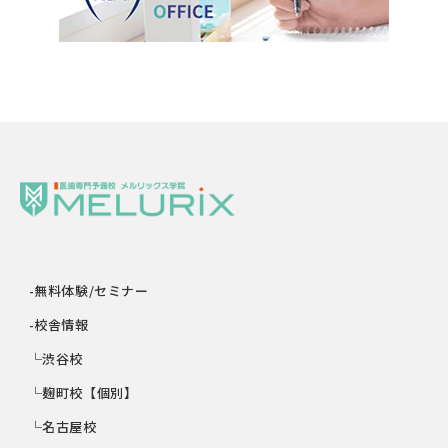
-無料体験/セミナー
-校舎情報
└渋谷校
└麹町校【個別】
└名古屋校