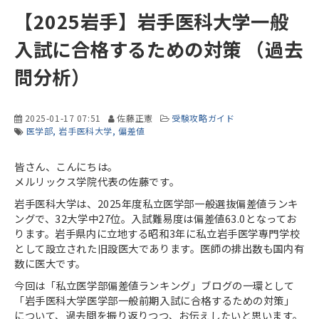
【2025岩手】岩手医科大学一般
入試に合格するための対策 （過去
問分析）
2025-01-17 07:51
佐藤正憲
受験攻略ガイド
医学部
岩手医科大学
偏差値
皆さん、こんにちは。
メルリックス学院代表の佐藤です。
岩手医科大学は、2025年度私立医学部一般選抜偏差値ランキ
ングで、32大学中27位。入試難易度は偏差値63.0となってお
ります。岩手県内に立地する昭和3年に私立岩手医学専門学校
として設立された旧設医大であります。医師の排出数も国内有
数に医大です。
今回は「私立医学部偏差値ランキング」ブログの一環として
「岩手医科大学医学部一般前期入試に合格するための対策」
について、過去問を振り返りつつ、お伝えしたいと思います。