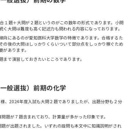
集合１題＋大問が２題というのがこの数年の形式であります。小問
続く大問は難度も高く記述力も問われる内容になっております。
傾向にあるのが愛知医科大学数学の特徴であります。合格するた
その後の大問はしっかりくらいついて部分点をしっかり稼ぐため
要があります。
題まで演習しておきたいところであります。
（一般選抜）前期の化学
同様、2024年度入試も大問２題でありましたが、出題分野も２分
算問題が７題含まれており、計算量が多かった印象です。
問題が出題されました。いずれの設問も本文中に知識説明がされ