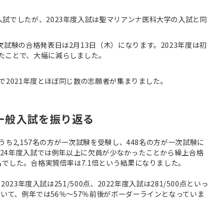
試でしたが、2023年度入試は聖マリアンナ医科大学の入試と同
次試験の合格発表日は2月13日（木）になります。2023年度は初
たことで、大幅に減らしました。
2名で2021年度とほぼ同じ数の志願者が集まりました。
度一般入試を振り返る
のうち2,157名の方が一次試験を受験し、448名の方が一次試験に
2024年度入試では例年以上に欠員が少なかったことから繰上合格
名でした。合格実質倍率は7.1倍という結果になりました。
2023年度入試は251/500点、2022年度入試は281/500点といっ
除いて、例年では56％～57％前後がボーダーラインとなっていま