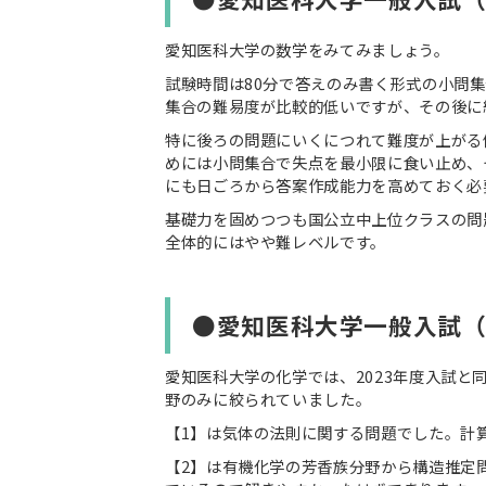
愛知医科大学の数学をみてみましょう。
試験時間は80分で答えのみ書く形式の小問
集合の難易度が比較的低いですが、その後に
特に後ろの問題にいくにつれて難度が上がる
めには小問集合で失点を最小限に食い止め、
にも日ごろから答案作成能力を高めておく必
基礎力を固めつつも国公立中上位クラスの問
全体的にはやや難レベルです。
●愛知医科大学一般入試
愛知医科大学の化学では、2023年度入試と
野のみに絞られていました。
【1】は気体の法則に関する問題でした。計
【2】は有機化学の芳香族分野から構造推定