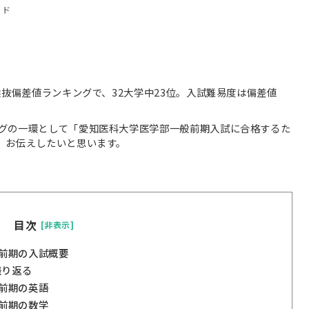
イド
選抜偏差値ランキングで、32大学中23位。入試難易度は偏差値
グの一環として「愛知医科大学医学部一般前期入試に合格するた
、お伝えしたいと思います。
目次
[非表示]
前期の入試概要
振り返る
前期の英語
前期の数学