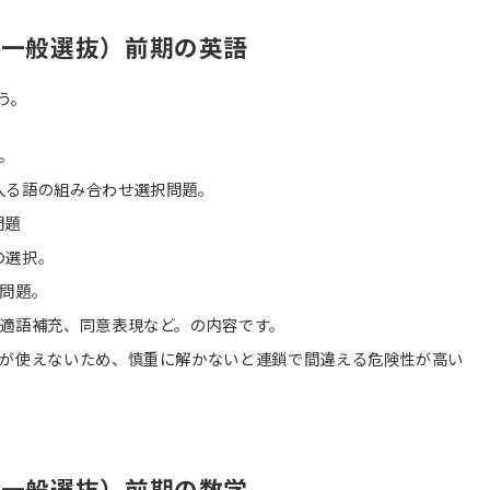
（一般選抜）前期の英語
う。
。
入る語の組み合わせ選択問題。
問題
の選択。
る問題。
所適語補充、同意表現など。の内容です。
のが使えないため、慎重に解かないと連鎖で間違える危険性が高い
（一般選抜）前期の数学