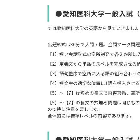
●愛知医科大学一般入試
では愛知医科大学の英語から見ていきましょ
出題形式は80分で大問７題。全問マーク問題
【1】短い会話形式の空所補充で各２か所に
【2】定義文から単語のスペルを完成させる
【3】語句整序で空所に入る語の組み合わせ
【4】短文中の適切な位置に1語を挿入させ
【5】～【7】は短めの長文で内容真偽、空
【5】～【7】の長文の穴埋め問題は同じも
ので特に注意を要します。
全体的には標準レベルの内容であります。
●愛知医科大学一般入試