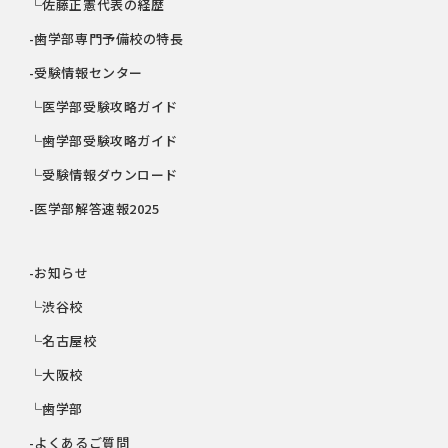
└佐藤正憲代表の経歴
-歯学部専門予備校の特長
-受験情報センター
└医学部受験攻略ガイド
└歯学部受験攻略ガイド
└受験情報ダウンロード
-医学部解答速報2025
-お知らせ
└渋谷校
└名古屋校
└大阪校
└歯学部
-よくあるご質問