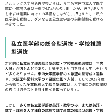
メルリックス学院名古屋校からは、今年名古屋市立大学医学
部に中部圏活躍型推薦で4名が合格しましたが、彼ら/彼女ら
もまずは推薦に向けての準備をしながら、押さえとして私立
医学部を受験し、ダメなら国公立医学部の前期試験を受ける
予定でした。
私立医学部の総合型選抜・学校推薦
型選抜
対照的に
私立医学部の総合型選抜・学校推薦型選抜は「年内
入試」がほとんど
であり、共通テスト利用を課す大学はそれほ
ど多くありません。
東海大学医学部の＜希望の星育成＞選抜
や、
大阪医科薬科大学の＜至誠仁術＞入試
、そして2023年度
から始まった
産業医科大学総合型選抜
は、大学独自の選抜試験
の後に共通テストを課す形式を取っています。
しかし、
多くの私立医学部は英語・数学のみ、または英語・
数学・理科を大学独自の試験で課す形式の総合型選抜・学校