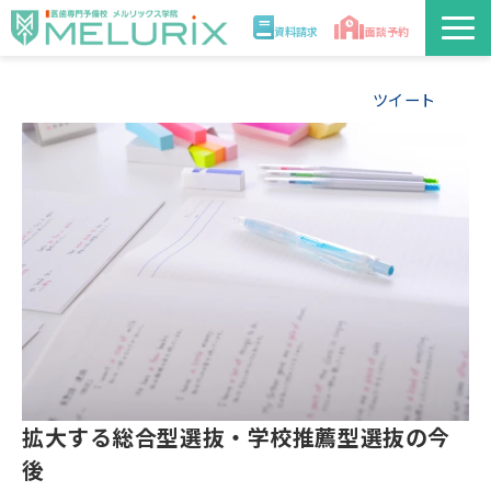
資料請求
面談予約
説明会/講座
ツイート
校舎情報
入学案内
合格実績・合格体験記
講師
医学部解答速報2026
拡大する総合型選抜・学校推薦型選抜の今
後