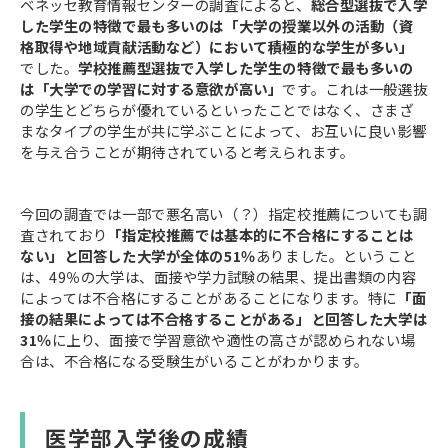
ベネッセ教育情報センターの調査によると、
総合型選抜で入学
した学生の特徴で最も多いのは「大学の授業以外の活動（資
格取得や地域貢献活動など）において積極的な学生が多い」
でした。
学校推薦型選抜で入学した学生の特徴で最も多いの
は「大学での学習に対する意欲が高い」
です。これは一般選抜
の学生とどちらが優れているといったことではなく、さまざ
まなタイプの学生が共に学ぶことによって、お互いに良い影響
を与え合うことが期待されていると考えられます。
今回の調査では一部で悪名高い（？）指定校推薦についても調
査されており
「指定校推薦では基本的に不合格にすることは
ない」と回答した大学が全体の51％
ありました。ということ
は、49％の大学は、面接や学力試験の結果、提出書類の内容
によっては不合格にすることがあることになります。特に
「面
接の結果によっては不合格することがある」と回答した大学は
31％
に上り、面接で学習意欲や適性の高さが認められない場
合は、不合格になる受験生がいることがわかります。
医学部入学後の成績