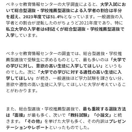
ベネッセ教育情報センターの大学調査によると、
大学入試にお
いて総合型選抜・学校推薦型選抜による入学者の割合は半分
を超え、2023年度では51.4％
となっています。一般選抜の入
学者との割合が逆転したのがちょうど2021年度であり、特に
私立大学の入学者は6割近くが総合型選抜・学校推薦型選抜で
入学
しています。
ベネッセ教育情報センターの調査では、総合型選抜・学校推
薦型選抜で受験生に求めるものとして、最も多いのは
「大学で
の学びに対し、意欲の高い生徒に入学してほしい」
というも
のでした。次に
「大学での学びに対する適性の高い生徒に入
学してほしい」
が続き、一般選抜ほど学力試験を課さない分、
意欲や適性の高い生徒に入学してほしいと大学が考えているこ
とがわかります。
また、総合型選抜・学校推薦型選抜で、
最も重視する選抜方法
は「面接」
が最も多く、次いで
「教科試験」「小論文」
と続
きます。
「その他」
を挙げた大学も多く、その内訳は
プレゼン
テーションやレポート
といったものでした。