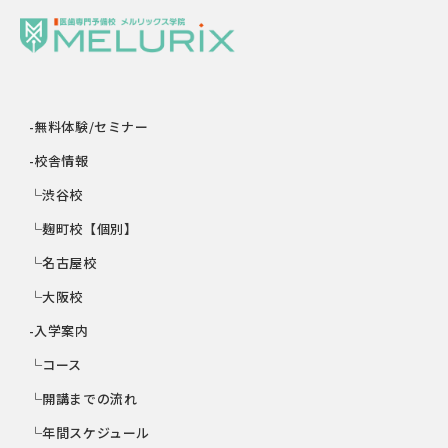
-無料体験/セミナー
-校舎情報
└渋谷校
└麹町校【個別】
└名古屋校
└大阪校
-入学案内
└コース
└開講までの流れ
└年間スケジュール