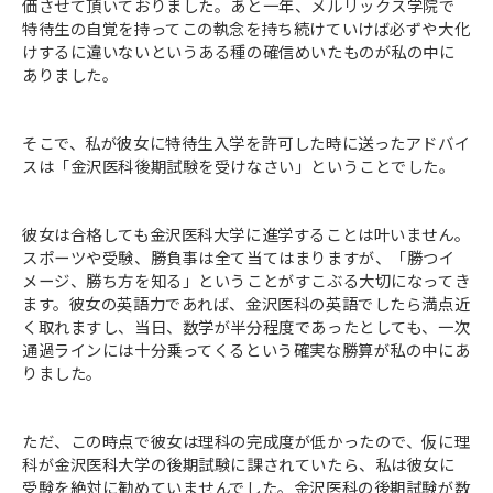
価させて頂いておりました。あと一年、メルリックス学院で
特待生の自覚を持ってこの執念を持ち続けていけば必ずや大化
けするに違いないというある種の確信めいたものが私の中に
ありました。
そこで、私が彼女に特待生入学を許可した時に送ったアドバイ
スは「金沢医科後期試験を受けなさい」ということでした。
彼女は合格しても金沢医科大学に進学することは叶いません。
スポーツや受験、勝負事は全て当てはまりますが、「勝つイ
メージ、勝ち方を知る」ということがすこぶる大切になってき
ます。彼女の英語力であれば、金沢医科の英語でしたら満点近
く取れますし、当日、数学が半分程度であったとしても、一次
通過ラインには十分乗ってくるという確実な勝算が私の中にあ
りました。
ただ、この時点で彼女は理科の完成度が低かったので、仮に理
科が金沢医科大学の後期試験に課されていたら、私は彼女に
受験を絶対に勧めていませんでした。金沢医科の後期試験が数