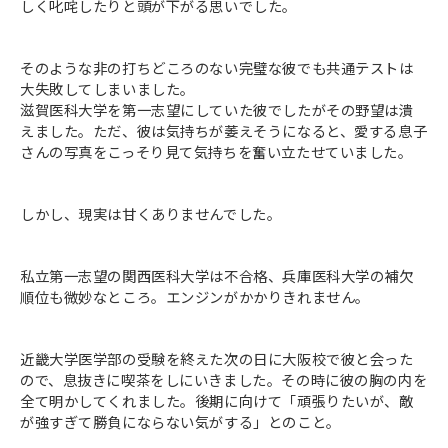
しく叱咤したりと頭が下がる思いでした。
そのような非の打ちどころのない完璧な彼でも共通テストは
大失敗してしまいました。
滋賀医科大学を第一志望にしていた彼でしたがその野望は潰
えました。ただ、彼は気持ちが萎えそうになると、愛する息子
さんの写真をこっそり見て気持ちを奮い立たせていました。
しかし、現実は甘くありませんでした。
私立第一志望の関西医科大学は不合格、兵庫医科大学の補欠
順位も微妙なところ。エンジンがかかりきれません。
近畿大学医学部の受験を終えた次の日に大阪校で彼と会った
ので、息抜きに喫茶をしにいきました。その時に彼の胸の内を
全て明かしてくれました。後期に向けて「頑張りたいが、敵
が強すぎて勝負にならない気がする」とのこと。