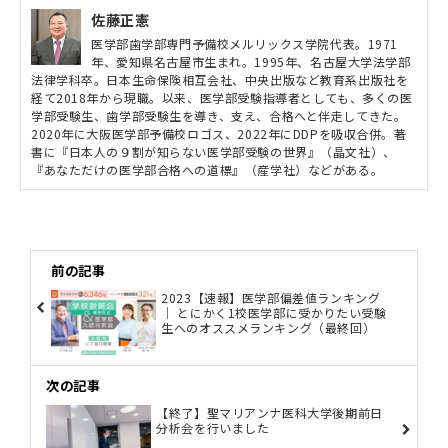
佐藤正憲
医学部歯学部専門予備校メルリックス学院代表。1971
年、愛知県名古屋市生まれ。1995年、名古屋大学法学部
法律学科卒。日本生命保険相互会社、中央出版など教育系出版社を
経て2018年から現職。以来、医学部受験指導者としても、多くの医
学部受験生、歯学部受験生を導き、支え、合格へと伴走してきた。
2020年に大阪医学部予備校ロゴス、2022年にDDPを吸収合併。著
書に『日本人の９割が知らない医学部受験の世界』（晶文社）、
『あなただけの医学部合格への道標』（産学社）などがある。
前の記事
2023【速報】医学部偏差値ランキング
｜ とにかく1校医学部に受かりたい受験
生へのオススメランキング（最終回）
次の記事
【終了】聖マリアンナ医科大学後期前日
分析会を行いました