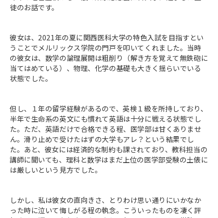
徒のお話です。
彼女は、2021年の夏に関西医科大学の特色入試を目指すとい
うことでメルリックス学院の門戸を叩いてくれました。当時
の彼女は、数学の論理展開は粗削り（解き方を覚えて無鉄砲に
当てはめている）、物理、化学の基礎も大きく揺らいでいる
状態でした。
但し、１年の留学経験があるので、英検１級を所持しており、
半年で生命系の英文にも慣れて英語は十分に戦える状態でし
た。ただ、英語だけで合格できる程、医学部は甘くありませ
ん。滑り止めで受けたはずの大学もアレ？という結果でし
た。あと、彼女には経済的な制約も課されており、教科担当の
講師に聞いても、理科と数学はまだ上位の医学部受験の土俵に
は厳しいという見方でした。
しかし、私は彼女の直向きさ、とりわけ思い通りにいかなか
った時に泣いて悔しがる程の執念。こういったものを凄く評