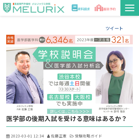
資料請求
面談予約
説明会/講座
ツイート
校舎情報
入学案内
合格実績・合格体験記
講師
医学部解答速報2026
医学部の後期入試を受ける意味はあるか？
2023-03-01 12:34
佐藤正憲
受験攻略ガイド