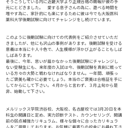
そうこうしている内に近畿大学より正規合格の朗報が彼の手
元にとどきました。 愛する息子さんの為に、遊べる時間を
増やす為に、家計的にも楽にするために彼は今でも大阪医科
薬科大学後期試験に向けてチャレンジをし続けています。
このように後期試験に向けての代表例をご紹介させていただ
きましたが、他にも沢山の事例があります。後期試験を受ける
意義は本当に十人十色で、人生模様が浮かび上がることもしば
しばあります。
最後に、今年、思いが届かなかった後期試験にチャレンジし
ない受験生にも、来年度の入試は今、後期試験を真剣に戦って
いる方々の大勢と戦わなければなりません。一年間、頑張っ
たご褒美も確かに必要でしょう。本当のご褒美は合格証を手に
してからにして下さい。４月からと言わず、３月上旬から是
非、始動して下さい。
メルリックス学院渋谷校、大阪校、名古屋校では3月20日を本
科生の開講日と定め、実力診断テスト、カウンセリング、開講
前の弱点補強カリキュラム、様々な個々に合ったカリキュラ
ムをご用意しております。お気軽に最寄りの校舎にお尋ね下さ