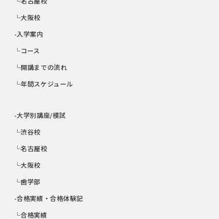
└名古屋校
└大阪校
-入学案内
└コース
└開講までの流れ
└年間スケジュール
-大学別講座/模試
└渋谷校
└名古屋校
└大阪校
└歯学部
-合格実績・合格体験記
└合格実績