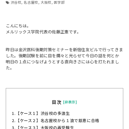
渋谷校
名古屋校
大阪校
医学部
こんにちは。
メルリックス学院代表の佐藤正憲です。
昨日は金沢医科後期対策セミナーを新宿住友ビルで行ってきま
した。後期試験を前に目を爛々と光らせて今日の話を何とか
明日の１点につなげようとする直向きさには心を打たれまし
た。
目次
[非表示]
1.
【ケース１】渋谷校の多浪生
2.
【ケース２】名古屋校から１浪で慈恵に合格
3.
【ケース３】大阪校の再受験生