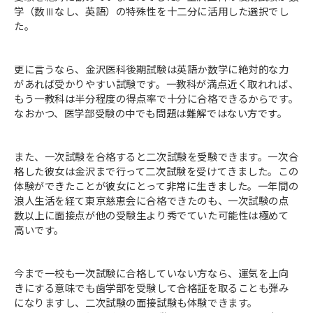
学（数Ⅲなし、英語）の特殊性を十二分に活用した選択でし
た。
更に言うなら、金沢医科後期試験は英語か数学に絶対的な力
があれば受かりやすい試験です。一教科が満点近く取れれば、
もう一教科は半分程度の得点率で十分に合格できるからです。
なおかつ、医学部受験の中でも問題は難解ではない方です。
また、一次試験を合格すると二次試験を受験できます。一次合
格した彼女は金沢まで行って二次試験を受けてきました。この
体験ができたことが彼女にとって非常に生きました。一年間の
浪人生活を経て東京慈恵会に合格できたのも、一次試験の点
数以上に面接点が他の受験生より秀でていた可能性は極めて
高いです。
今まで一校も一次試験に合格していない方なら、運気を上向
きにする意味でも歯学部を受験して合格証を取ることも弾み
になりますし、二次試験の面接試験も体験できます。