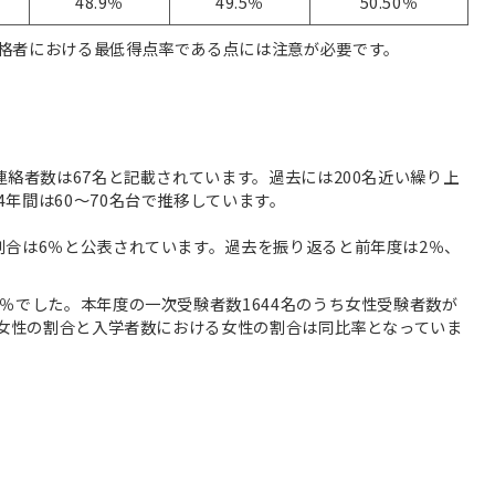
48.9％
49.5％
50.50％
格者における最低得点率である点には注意が必要です。
連絡者数は67名と記載されています。過去には200名近い繰り上
年間は60～70名台で推移しています。
割合は6％と公表されています。過去を振り返ると前年度は2％、
％でした。本年度の一次受験者数1644名のうち女性受験者数が
る女性の割合と入学者数における女性の割合は同比率となっていま