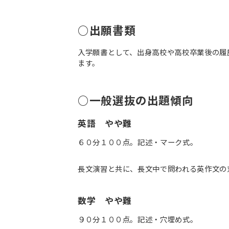
○出願書類
入学願書として、出身高校や高校卒業後の履
ます。
○一般選抜の出題傾向
英語 やや難
６０分１００点。記述・マーク式。
長文演習と共に、長文中で問われる英作文の
数学 やや難
９０分１００点。記述・穴埋め式。