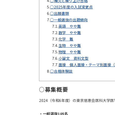
4.
○補欠と繰り上げ合格
5.
○2025年度の入試変更点
6.
○出願書類
7.
○一般選抜の出題傾向
7.1.
英語 やや難
7.2.
数学 やや難
7.3.
化学 難
7.4.
生物 やや難
7.5.
物理 やや難
7.6.
小論文 資料文型
7.7.
面接 個人面接・テーマ別面接（
8.
○合格体験談
○募集概要
2024（令和6年度）の東京慈恵会医科大学
・一般選抜105名