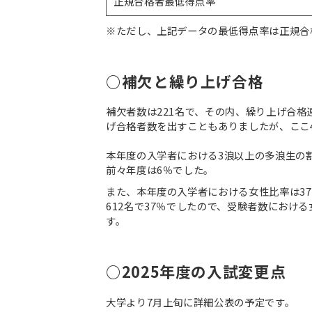
正規合格者最低得点率
※ただし、上記データの最低得点率は正規合
○補欠と繰り上げ合格
補欠者数は221名で、その内、繰り上げ合格
げ合格者数を出すこともありましたが、ここ4
本年度の入学者における3浪以上の多浪生の
前々年度は6％でした。
また、本年度の入学者における女性比率は37
612名で37％でしたので、受験者数におけ
す。
○2025年度の入試変更点
大学より7月上旬に詳細公表の予定です。