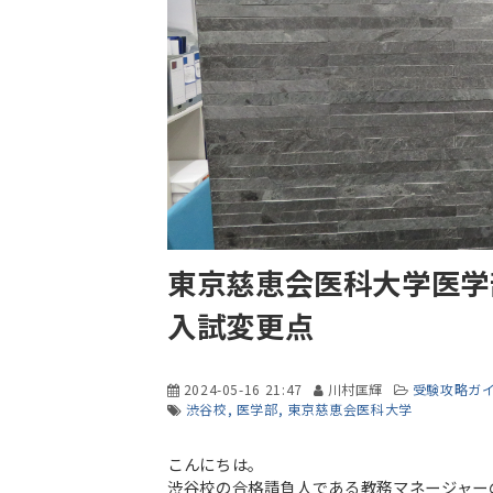
東京慈恵会医科大学医学部
入試変更点
2024-05-16 21:47
川村匡輝
受験攻略ガ
渋谷校
医学部
東京慈恵会医科大学
こんにちは。
渋谷校の合格請負人である教務マネージャー