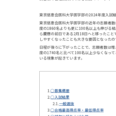
東京慈恵会医科大学医学部の2024年度入試
東京慈恵会医科大学医学部の近年の志願者数は
度の1860名よりも更に100名以上も伸び
ら慶應の前日である2月18日へと移ったこ
しやすくなったことも大きな要因となったの
日程が後ろに下がったことで、志願者数は増
度の1740名と比べて100名以上少なくなっ
いる現象が起きています。
1.
○募集概要
2.
○入試結果
2.1.
一般選抜
3.
○合格最高得点率・最低得点率