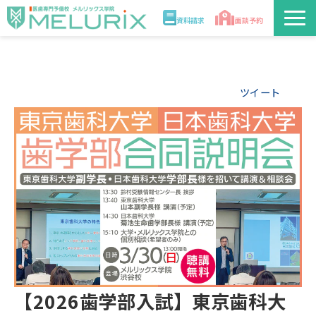
資料請求
面談予約
説明会/講座
ツイート
校舎情報
入学案内
合格実績・合格体験記
講師
医学部解答速報2026
【2026歯学部入試】東京歯科大