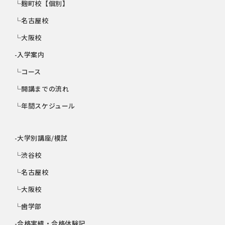
└麹町校【個別】
└名古屋校
└大阪校
-入学案内
└コース
└開講までの流れ
└年間スケジュール
-大学別講座/模試
└渋谷校
└名古屋校
└大阪校
└歯学部
-合格実績・合格体験記