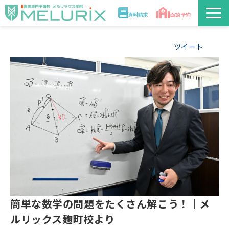
資料請求
面談予約
説明会/講座
ツイート
校舎情報
入学案内
合格実績・合格体験記
講師
医学部解答速報2026
簡単な数学の問題をたくさん解こう！｜メ
ルリックス麹町校より