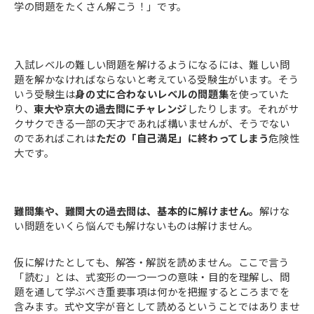
学の問題をたくさん解こう！」です。
入試レベルの難しい問題を解けるようになるには、難しい問
題を解かなければならないと考えている受験生がいます。そう
いう受験生は
身の丈に合わないレベルの問題集
を使っていた
り、
東大や京大の過去問にチャレンジ
したりします。それがサ
クサクできる一部の天才であれば構いませんが、そうでない
のであればこれは
ただの「自己満足」に終わってしまう
危険性
大です。
難問集や、難関大の過去問は、基本的に解けません。
解けな
い問題をいくら悩んでも解けないものは解けません。
仮に解けたとしても、解答・解説を読めません。ここで言う
「読む」とは、式変形の一つ一つの意味・目的を理解し、問
題を通して学ぶべき重要事項は何かを把握するところまでを
含みます。式や文字が音として読めるということではありませ