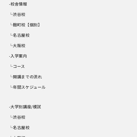
-校舎情報
└渋谷校
└麹町校【個別】
└名古屋校
└大阪校
-入学案内
└コース
└開講までの流れ
└年間スケジュール
-大学別講座/模試
└渋谷校
└名古屋校