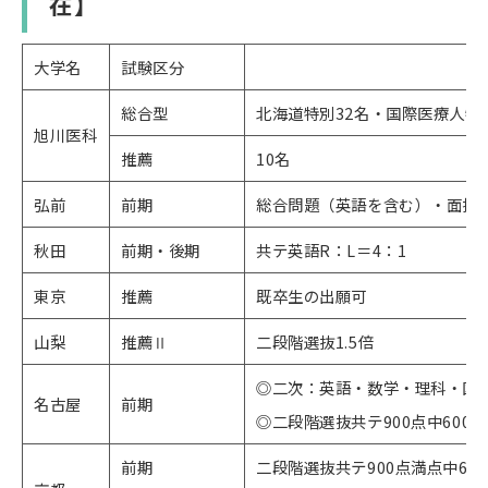
在】
大学名
試験区分
総合型
北海道特別32名・国際医療人特
旭川医科
推薦
10名
弘前
前期
総合問題（英語を含む）・面接
秋田
前期・後期
共テ英語R：L＝4：1
東京
推薦
既卒生の出願可
山梨
推薦Ⅱ
二段階選抜1.5倍
◎二次：英語・数学・理科・国
名古屋
前期
◎二段階選抜共テ900点中600
前期
二段階選抜共テ900点満点中63