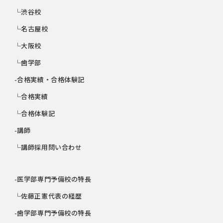
└渋谷校
└名古屋校
└大阪校
└歯学部
-合格実績・合格体験記
└合格実績
└合格体験記
-講師
└講師採用問い合わせ
-医学部専門予備校の特長
└佐藤正憲代表の経歴
-歯学部専門予備校の特長