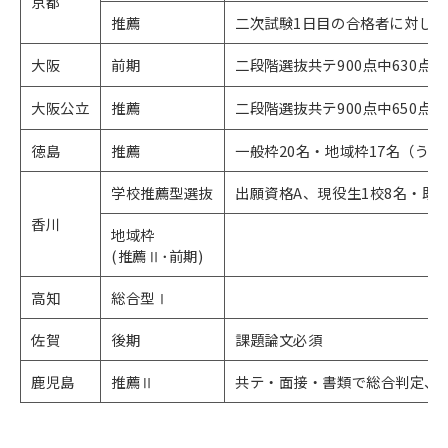
京都
推薦
二次試験1日目の合格者に対し2
大阪
前期
二段階選抜共テ900点中630点
大阪公立
推薦
二段階選抜共テ900点中650点
徳島
推薦
一般枠20名・地域枠17名（うち
学校推薦型選抜
出願資格A、現役生1校8名・既卒
香川
地域枠
(推薦Ⅱ･前期)
高知
総合型Ⅰ
佐賀
後期
課題論文必須
鹿児島
推薦Ⅱ
共テ・面接・書類で総合判定、