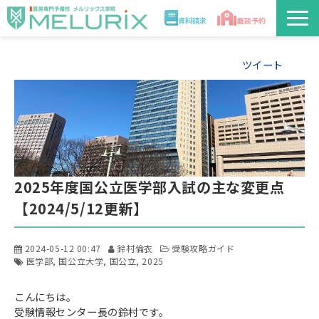
資料請求
面談予約
説明会/講座
ツイート
校舎情報
入学案内
合格実績・合格体験記
2025年度国公立医学部入試の主な変更点
【2024/5/12更新】
講師
2024-05-12 00:47
鈴村倫衣
受験攻略ガイド
医学部解答速報2026
医学部
国公立大学
国公立
2025
こんにちは。
受験情報センター長の鈴村です。