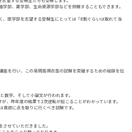
を志望する受験生たちも受験します。
歯学部、薬学部、生命資源学部などを併願することもできます。
く、医学部を志望する受験生にとっては「8割ぐらいは取れて当
講座を行い、この易問高得点型の試験を突破するための秘訣を伝
語と数学、そして小論文が行われます。
分ですが、昨年度の結果で2次逆転が起こることがわかっています。
験は貪欲に点を取りに行くべき試験です。
をさせていただきました。
ることを心より願っております。