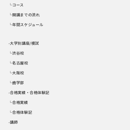
└コース
└開講までの流れ
└年間スケジュール
-大学別講座/模試
└渋谷校
└名古屋校
└大阪校
└歯学部
-合格実績・合格体験記
└合格実績
└合格体験記
-講師