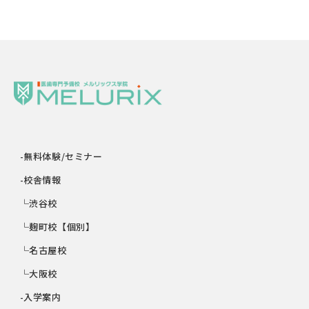
-無料体験/セミナー
-校舎情報
└渋谷校
└麹町校【個別】
└名古屋校
└大阪校
-入学案内