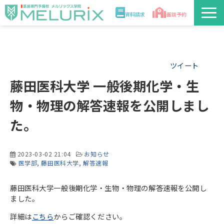
資料請求
面談予約
説明会/講座
ツイート
校舎情報
藤田医科大学 一般後期化学・生
入学案内
物・物理の解答速報を公開しまし
た。
合格実績・合格体験記
講師
2023-03-02 21:04
お知らせ
医学部
藤田医科大学
解答速報
医学部解答速報2026
藤田医科大学一般後期化学・生物・物理の解答速報を公開し
ました。
詳細は
こちら
からご確認ください。