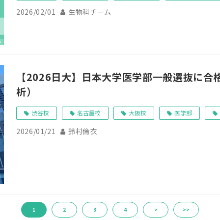
2026/02/01
生物科チーム
【2026日大】日本大学医学部一般選抜に合
析）
渋谷校
名古屋校
大阪校
医学部
2026/01/21
鈴村倫衣
1
2
3
4
>
>>