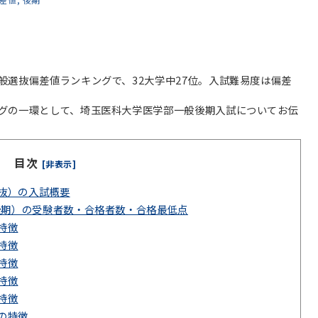
般選抜偏差値ランキングで、32大学中27位。入試難易度は偏差
グの一環として、埼玉医科大学医学部一般後期入試についてお伝
目次
[非表示]
抜）の入試概要
後期）の受験者数・合格者数・合格最低点
特徴
特徴
特徴
特徴
特徴
の特徴