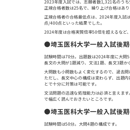
2023年度入試では、志願者数1,321名のうち
正規合格者数は25名で、繰り上げ合格はあり
正規合格者の合格最低点は、2024年度入試は278
点/400点といった結果でした。
2024年度は合格実質倍率50倍を超えるな
●埼玉医科大学一般入試後期
試験時間は70分。出題数は2024年度に大問
長文の大問が1題減り、文法1題、長文3題か
大問数も小問数もよく変化するので、過去問
ただし、長文中心の構成は変わらず、出題内
とで十分に対策は可能です。
文法問題の迅速な処理能力は必須と言えます
で幅広く読んでおきたいところです。
●埼玉医科大学一般入試後期
試験時間は50分。大問4題の構成です。