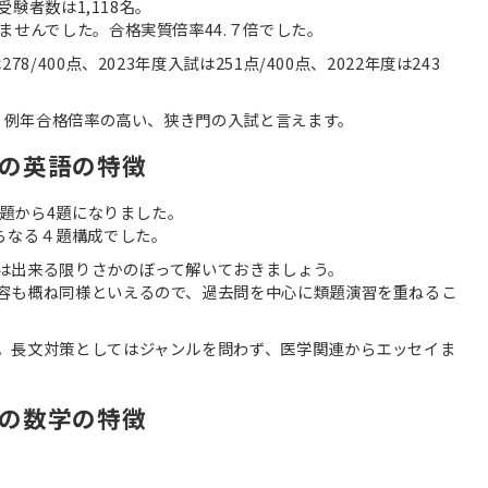
受験者数は1,118名。
ませんでした。合格実質倍率44.７倍でした。
/400点、2023年度入試は251点/400点、2022年度は243
ど、例年合格倍率の高い、狭き門の入試と言えます。
の英語の特徴
5題から4題になりました。
らなる４題構成でした。
は出来る限りさかのぼって解いておきましょう。
容も概ね同様といえるので、過去問を中心に類題演習を重ねるこ
。長文対策としてはジャンルを問わず、医学関連からエッセイま
の数学の特徴