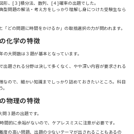
面図形、[３]積分法、数列、[４]確率の出題でした。
典型問題の解法・考え方をしっかり理解し身につけた受験生なら
と「どの問題に時間をかけるか」の取捨選択の力が問われます。
の化学の特徴
近年の大問数は３題が基本となっています。
で出題される分野は決して多くなく、やや深い内容が要求される
徴なので、細かい知識までしっかり詰めておきたいところ。科目
う。
の物理の特徴
大問３題の出題です。
は時間的に余裕がないので、ケアレスミスに注意が必要です。
難度の高い問題、出題の少ないテーマが出されることもあるの