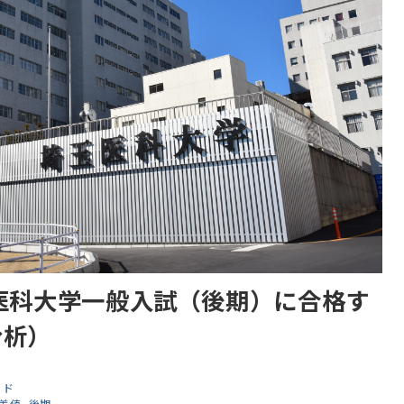
玉医科大学一般入試（後期）に合格す
分析）
イド
差値
後期