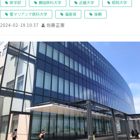
医学部
藤田医科大学
近畿大学
昭和大学
聖マリアンナ医科大学
偏差値
後期
2024-02-19 10:37
佐藤正憲