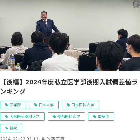
【後編】2024年度私立医学部後期入試偏差値ラ
ンキング
医学部
日本大学
日本医科大学
大阪医科薬科大学
関西医科大学
偏差値
後期
2024-02-22 01:13
佐藤正憲