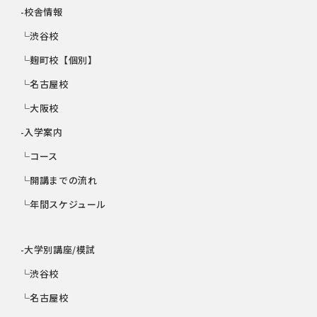
-校舎情報
└渋谷校
└麹町校【個別】
└名古屋校
└大阪校
-入学案内
└コース
└開講までの流れ
└年間スケジュール
-大学別講座/模試
└渋谷校
└名古屋校