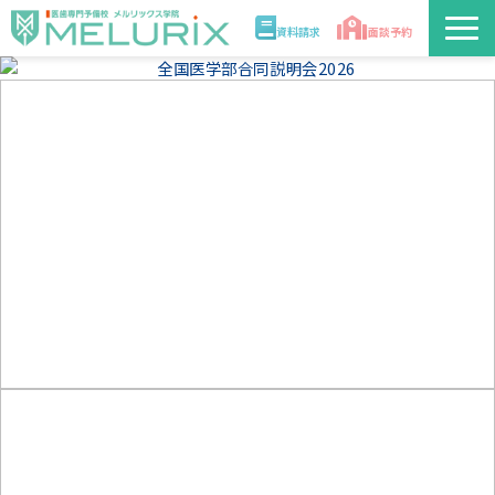
資料請求
面談予約
説明会/講座
校舎情報
入学案内
合格実績・合格体験記
講師
医学部解答速報2026