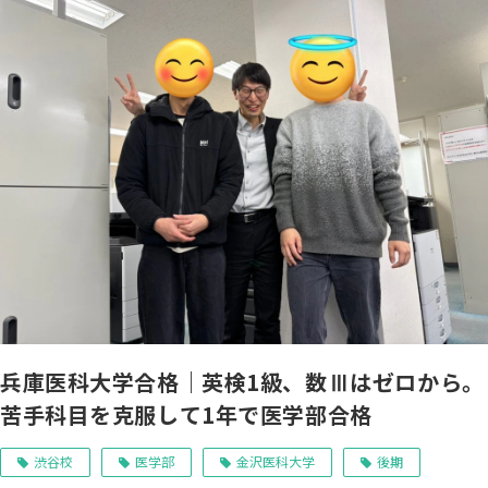
兵庫医科大学合格｜英検1級、数Ⅲはゼロから。
苦手科目を克服して1年で医学部合格
渋谷校
医学部
金沢医科大学
後期