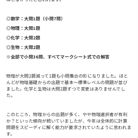
◎数学：大問1題（小問7問）
◎物理：大問1題
◎化学：大問2題
◎生物：大問2題
※全部で小問36問、すべてマークシート式での解答
物理が大問2題減って1題も小問集合の形になりました。ほと
んどが物理基礎からの出題で基本～標準レベルの問題が並び
ました。化学と生物は大問2題ずつで変更はありませんでし
た。
このところ、物理からの出題が多く、やや物理選択者が有利
か？といった傾向が続いていましたが、今年は全体的に計算
問題をスピーディに解く能力が要求されていたように思われま
す。