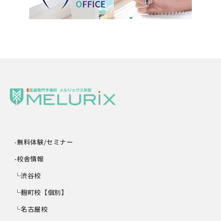
-無料体験/セミナー
-校舎情報
└渋谷校
└麹町校【個別】
└名古屋校