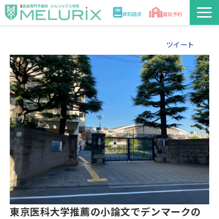
資料請求
面談予約
説明会/講座
ツイート
校舎情報
入学案内
合格実績・合格体験記
講師
医学部解答速報2026
東京医科大学推薦の小論文でデンマークの