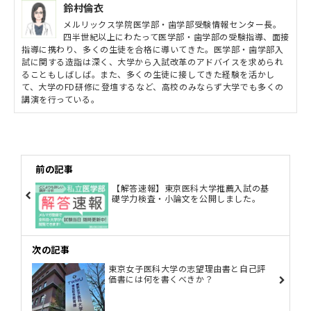
鈴村倫衣
メルリックス学院医学部・歯学部受験情報センター長。
四半世紀以上にわたって医学部・歯学部の受験指導、面接
指導に携わり、多くの生徒を合格に導いてきた。医学部・歯学部入
試に関する造詣は深く、大学から入試改革のアドバイスを求められ
ることもしばしば。また、多くの生徒に接してきた経験を活かし
て、大学のFD研修に登壇するなど、高校のみならず大学でも多くの
講演を行っている。
前の記事
【解答速報】東京医科大学推薦入試の基
礎学力検査・小論文を公開しました。
次の記事
東京女子医科大学の志望理由書と自己評
価書には何を書くべきか？