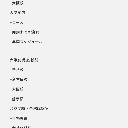
└大阪校
-入学案内
└コース
└開講までの流れ
└年間スケジュール
-大学別講座/模試
└渋谷校
└名古屋校
└大阪校
└歯学部
-合格実績・合格体験記
└合格実績
└合格体験記