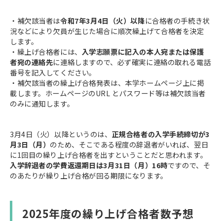
・補欠該当者は
令和7年3月4日（火）以降
に合格者の手続き状
況などにより欠員が生じた場合に順次繰上げて合格者を決定
します。
・繰上げ合格者には、
入学志願票に記入の本人宛または保護
者宛の連絡先
に連絡しますので、必ず確実に連絡の取れる電話
番号を記入してください。
・補欠該当者の繰上げ合格発表は、本学ホームページ上に掲
載します。ホームページのURL とパスワード等は補欠該当者
のみに通知します。
3月4日（火）以降というのは、
正規合格者の入学手続締切が3
月3日（月）
のため、そこである程度の辞退者がいれば、翌日
に1回目の繰り上げ合格者を出すということだと思われます。
入学辞退者の学費返還期日は3月31日（月）16時
ですので、そ
のあたりが繰り上げ合格が回る期限になります。
2025年度の繰り上げ合格者数予想