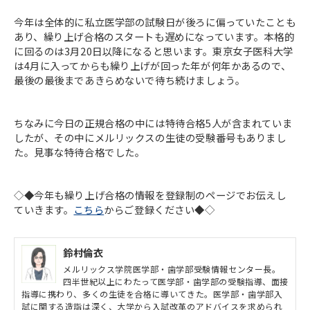
今年は全体的に私立医学部の試験日が後ろに偏っていたことも
あり、繰り上げ合格のスタートも遅めになっています。本格的
に回るのは3月20日以降になると思います。東京女子医科大学
は4月に入ってからも繰り上げが回った年が何年かあるので、
最後の最後まであきらめないで待ち続けましょう。
ちなみに今日の正規合格の中には特待合格5人が含まれていま
したが、その中にメルリックスの生徒の受験番号もありまし
た。見事な特待合格でした。
◇◆今年も繰り上げ合格の情報を登録制のページでお伝えし
ていきます。
こちら
からご登録ください◆◇
鈴村倫衣
メルリックス学院医学部・歯学部受験情報センター長。
四半世紀以上にわたって医学部・歯学部の受験指導、面接
指導に携わり、多くの生徒を合格に導いてきた。医学部・歯学部入
試に関する造詣は深く、大学から入試改革のアドバイスを求められ