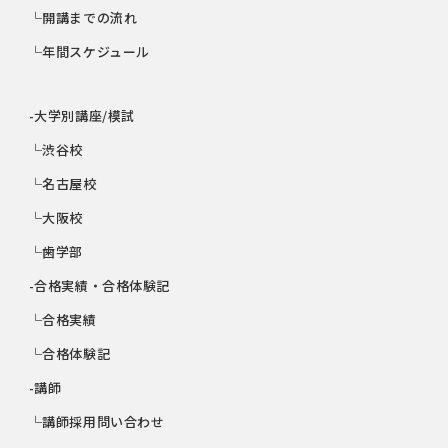
└開講までの流れ
└年間スケジュール
-大学別講座/模試
└渋谷校
└名古屋校
└大阪校
└歯学部
-合格実績・合格体験記
└合格実績
└合格体験記
-講師
└講師採用問い合わせ