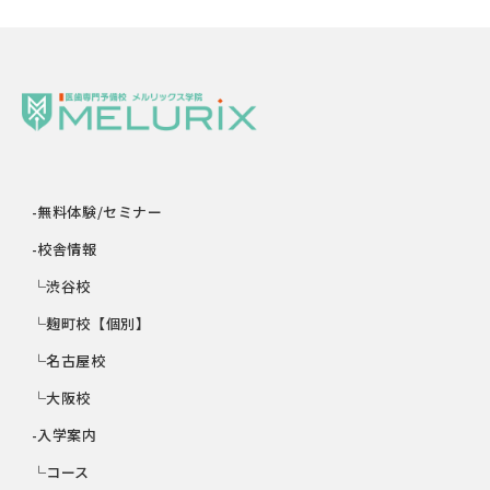
-無料体験/セミナー
-校舎情報
└渋谷校
└麹町校【個別】
└名古屋校
└大阪校
-入学案内
└コース