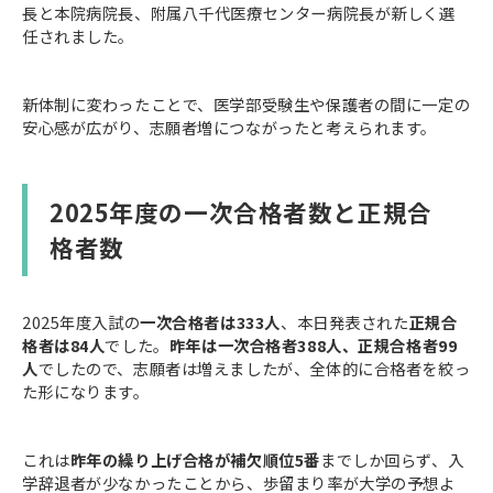
長と本院病院長、附属八千代医療センター病院長が新しく選
任されました。
新体制に変わったことで、医学部受験生や保護者の間に一定の
安心感が広がり、志願者増につながったと考えられます。
2025年度の一次合格者数と正規合
格者数
2025年度入試の
一次合格者は333人
、本日発表された
正規合
格者は84人
でした。
昨年は一次合格者388人、正規合格者99
人
でしたので、志願者は増えましたが、全体的に合格者を絞っ
た形になります。
これは
昨年の繰り上げ合格が補欠順位5番
までしか回らず、入
学辞退者が少なかったことから、歩留まり率が大学の予想よ