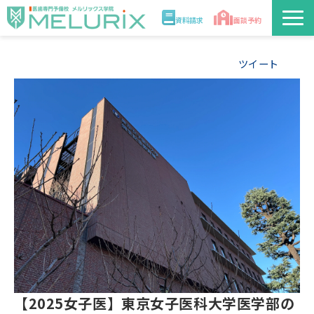
資料請求
面談予約
説明会/講座
ツイート
校舎情報
入学案内
合格実績・合格体験記
講師
医学部解答速報2026
【2025女子医】東京女子医科大学医学部の