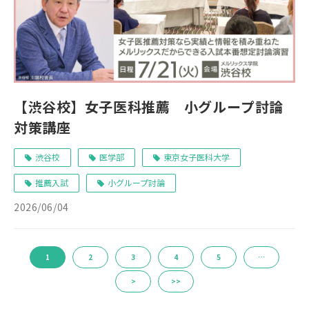
【渋谷校】女子医科推薦 小グループ討論
対策講座
渋谷校
医学部
東京女子医科大学
推薦入試
小グループ討論
2026/06/04
1
2
3
4
5
…
>
>>