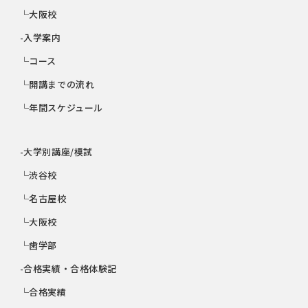
└大阪校
-入学案内
└コース
└開講までの流れ
└年間スケジュール
-大学別講座/模試
└渋谷校
└名古屋校
└大阪校
└歯学部
-合格実績・合格体験記
└合格実績