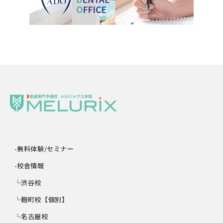
-無料体験/セミナー
-校舎情報
└渋谷校
└麹町校【個別】
└名古屋校