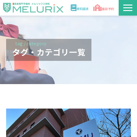
資料請求
面談予約
説明会/講座
校舎情報
tag / category
タグ・カテゴリ一覧
入学案内
合格実績・合格体験記
講師
医学部解答速報2026