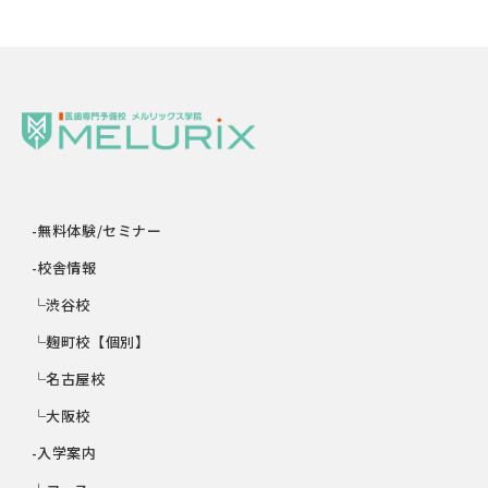
-無料体験/セミナー
-校舎情報
└渋谷校
└麹町校【個別】
└名古屋校
└大阪校
-入学案内