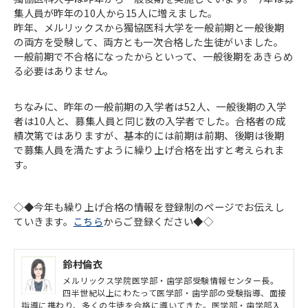
集人員が昨年の10人から15人に増えました。
昨年、メルリックスから獨協医科大学を一般前期と一般後期
の両方を受験して、両方とも一次合格した生徒がいました。
一般前期で不合格になったからといって、一般後期をあきらめ
る必要はありません。
ちなみに、昨年の一般前期の入学者は52人、一般後期の入学
者は10人と、募集人員と同じ数の入学者でした。合格者の成
績次第ではありますが、基本的には前期は前期、後期は後期
で募集人員を満たすように繰り上げ合格を出すと考えられま
す。
◇◆今年も繰り上げ合格の情報を登録制のページでお伝えし
ていきます。
こちら
からご登録ください◆◇
鈴村倫衣
メルリックス学院医学部・歯学部受験情報センター長。
四半世紀以上にわたって医学部・歯学部の受験指導、面接
指導に携わり、多くの生徒を合格に導いてきた。医学部・歯学部入