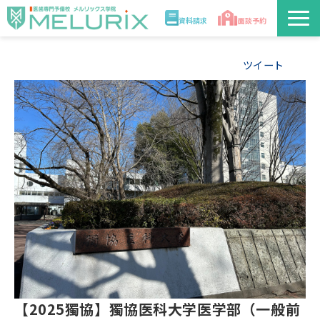
資料請求
面談予約
説明会/講座
ツイート
校舎情報
入学案内
合格実績・合格体験記
講師
医学部解答速報2026
【2025獨協】獨協医科大学医学部（一般前