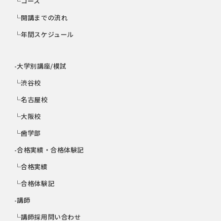
└コース
└開講までの流れ
└年間スケジュール
-大学別講座/模試
└渋谷校
└名古屋校
└大阪校
└歯学部
-合格実績・合格体験記
└合格実績
└合格体験記
-講師
└講師採用問い合わせ