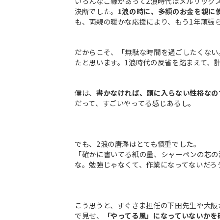
いろんなご縁があって2浪時代はメルリック
決断でした。
1浪の時に、多額のお金を親に
も、両親の暖かな応援により、もう1年頑張
だからこそ、「無駄な時間を過ごしたくない
たと思います。1浪時代の反省を踏まえて、
僕は、
書かなければ、頭に入らない性格なの
だって、すごいやってる感じあるし。
でも、2浪の唐澤はとても慎重でした。
「確かに書いてる紙の量、シャーペンの芯の
な。勉強じゃなくて、作業になってないだろ
こう思うと、すぐさま担任の下田先生や大阪
で見せ、
「やってる風」になっていないかを