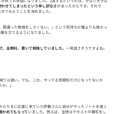
ス学院でお世話になりました。2浪するというのは、かなり大きな
使わせてしまったという申し訳なさ
があったからです。それで
らせてもらうことを決めました。
。間違った勉強をしたくない。」という気持ちが誰よりも強かっ
計画を立てるようになりました。
で、全教科、書いて勉強していました。
一見良さそうですよね。
減りは速い。でも、これ、やってる雰囲気だけになってないか
うか。」
からたまに応援に来ていた伊藤さんに自分がやったノートを週１
確かめてもらって
いました。例えば、生物はテキストの模写をし