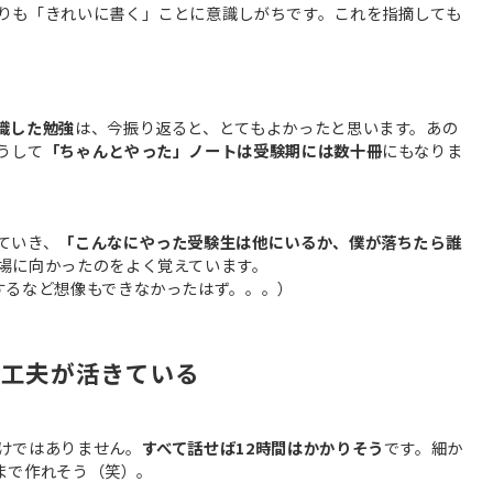
りも「きれいに書く」ことに意識しがちです。これを指摘しても
識した勉強
は、今振り返ると、とてもよかったと思います。あの
うして
「ちゃんとやった」ノートは受験期には数十冊
にもなりま
ていき、
「こんなにやった受験生は他にいるか、僕が落ちたら誰
場に向かったのをよく覚えています。
するなど想像もできなかったはず。。。）
の工夫が活きている
けではありません。
すべて話せば12時間はかかりそう
です。細か
いまで作れそう（笑）。