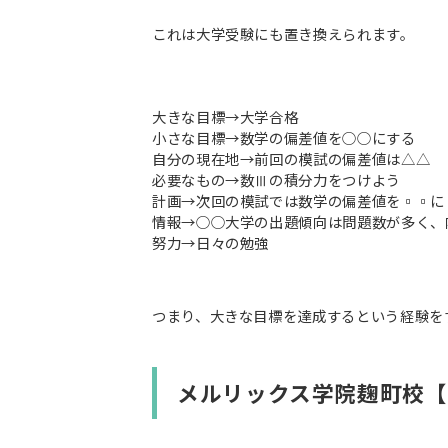
これは大学受験にも置き換えられます。
大きな目標→大学合格
小さな目標→数学の偏差値を○○にする
自分の現在地→前回の模試の偏差値は△△
必要なもの→数Ⅲの積分力をつけよう
計画→次回の模試では数学の偏差値を▫︎▫︎
情報→○○大学の出題傾向は問題数が多く、
努力→日々の勉強
つまり、大きな目標を達成するという経験を
メルリックス学院麹町校