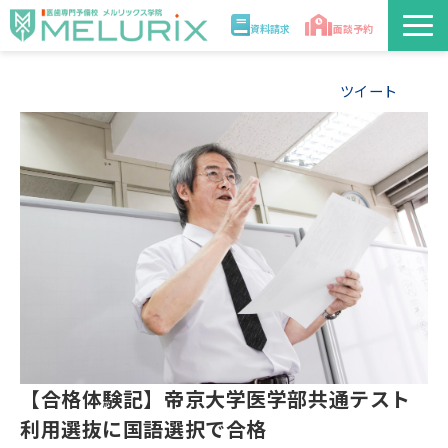
資料請求
面談予約
説明会/講座
ツイート
校舎情報
入学案内
合格実績・合格体験記
講師
医学部解答速報2026
【合格体験記】帝京大学医学部共通テスト
利用選抜に国語選択で合格