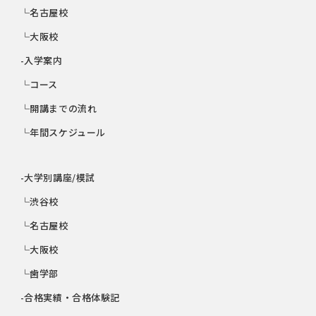
└名古屋校
└大阪校
-入学案内
└コース
└開講までの流れ
└年間スケジュール
-大学別講座/模試
└渋谷校
└名古屋校
└大阪校
└歯学部
-合格実績・合格体験記