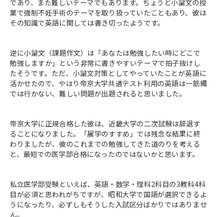
であり、また難しいテーマでもあります。ちょうど小論文の授
業で強制不妊手術のテーマを取り扱っていたこともあり、彼は
その知識で英語に関しては書き切ったようです。
逆に小論文（課題作文）は「あなたは勉強したい時にどこで
勉強しますか」という非常に書きやすいテーマで拍子抜けし
たそうです。ただ、小論文対策としてやっていたことが英語に
活かせたので、やはり帝京大学共通テスト利用の英語は一筋縄
では行かない、難しい問題が出題されると思いました。
帝京大学に正規合格した彼は、近畿大学の二次試験は辞退す
ることになりました。「展学のすすめ」では残念な結果に終
わりましたが、彼のこれまでの勉強してきた道のりを考える
と、最短での医学部合格になったのではないかと思います。
私立医学部受験といえば、英語・数学・理科2科目の3教科4科
目が必須と思われがちですが、昭和大学で国語が選択できるよ
うになったり、必ずしもそうした入試区分ばかりではありませ
ん。