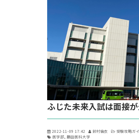
ふじた未来入試は面接が
2022-11-09 17:42
鈴村倫衣
受験攻略ガ
医学部
藤田医科大学