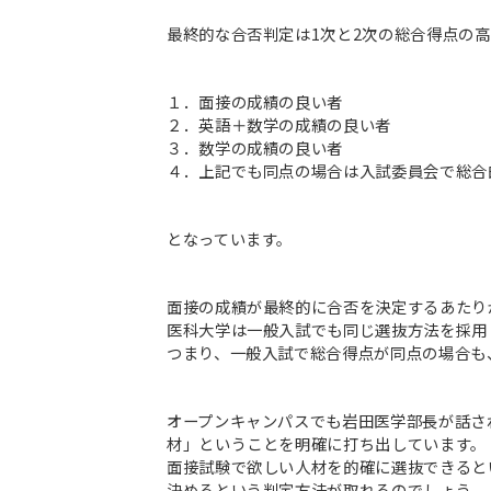
最終的な合否判定は1次と2次の総合得点の
１．面接の成績の良い者
２．英語＋数学の成績の良い者
３．数学の成績の良い者
４．上記でも同点の場合は入試委員会で総合
となっています。
面接の成績が最終的に合否を決定するあたり
医科大学は一般入試でも同じ選抜方法を採用
つまり、一般入試で総合得点が同点の場合も
オープンキャンパスでも岩田医学部長が話さ
材」ということを明確に打ち出しています。
面接試験で欲しい人材を的確に選抜できると
決めるという判定方法が取れるのでしょう。