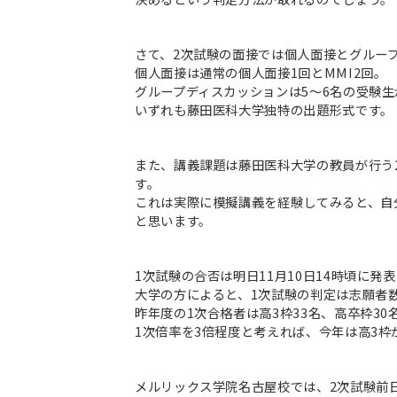
さて、2次試験の面接では個人面接とグルー
個人面接は通常の個人面接1回とMMI2回。
グループディスカッションは5～6名の受験生
いずれも藤田医科大学独特の出題形式です。
また、講義課題は藤田医科大学の教員が行う
す。
これは実際に模擬講義を経験してみると、自
と思います。
1次試験の合否は明日11月10日14時頃に発
大学の方によると、1次試験の判定は志願者
昨年度の1次合格者は高3枠33名、高卒枠30
1次倍率を3倍程度と考えれば、今年は高3枠
メルリックス学院名古屋校では、2次試験前日