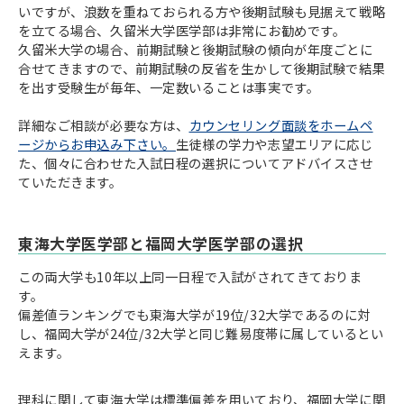
いですが、浪数を重ねておられる方や後期試験も見据えて戦略
を立てる場合、久留米大学医学部は非常にお勧めです。
久留米大学の場合、前期試験と後期試験の傾向が年度ごとに
合せてきますので、前期試験の反省を生かして後期試験で結果
を出す受験生が毎年、一定数いることは事実です。
詳細なご相談が必要な方は、
カウンセリング面談をホームペ
ージからお申込み下さい。
生徒様の学力や志望エリアに応じ
た、個々に合わせた入試日程の選択についてアドバイスさせ
ていただきます。
東海大学医学部と福岡大学医学部の選択
この両大学も10年以上同一日程で入試がされてきておりま
す。
偏差値ランキングでも東海大学が19位/32大学であるのに対
し、福岡大学が24位/32大学と同じ難易度帯に属しているとい
えます。
理科に関して東海大学は標準偏差を用いており、福岡大学に関