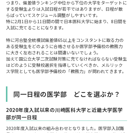
つまり、偏差値ランキング中位から下位の大学をターゲットに
する受験生よりは入試日程が若干ではありますが、日程が散
らばっていてスケジュール調整がしやすいです。
特に2月1日から11日間の間で日本医科大学に始まり、8日間を
入試に充てることになります。
特に河合塾全統模試偏差値65以上をコンスタントに取る力の
ある受験生をどのように合格させるか医学部予備校の教務力
に大きく左右されることは間違いないでしょう。
加えて国公立大学二次試験対策に充てなければならない受験生
はどのように受験校選択を指導していくべきか、メルリック
ス学院としても医学部予備校の「教務力」が問われてきます。
同一日程の医学部 どこを選ぶか？
2020年度入試以来の川崎医科大学と近畿大学医学
部が同一日程
2020年度入試以来の組み合わせとなりました。医学部入試難