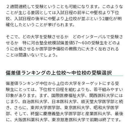
２週間連続して受験ということも可能になります。このような
ことが生じる要因としては入試日程の前半に中堅校より下位
校、入試日程の後半に中堅より上位校が並ぶという2層化が明
確化したということが挙げられます。
そこで、どの大学を受験させるか どのインターバルで受験さ
せるか 特に河合塾全統模試偏差値57～60の受験生をどのよ
うに合格させるか医学部予備校の教務力に大きく左右される
ことは間違いないでしょう。
偏差値ランキングの上位校〜中位校の受験選択
偏差値ランキング中位から上位の大学をターゲットにする受
験生にとっては、下位校で日程を組むよりも、若干組みやすい
印象があります。まず、国際医療福祉大学、関西医科大学には
じまり、自治医科大学、日本医科大学、順天堂大学医学部と続
き、さらに、東邦大学医学部、東京医科大学、昭和大学医学
部、そして、終盤に慶應義塾大学医学部と産業医科大学、最後
に、大阪医科薬科大学、東京慈恵医科大学で前期は終了です。