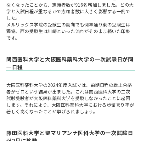
なくなったことから、志願者数が916名増加しました。どの大
学と入試日程が重なるかで志願者数に大きく影響する一例で
した。
メルリックス学院の受験生の動向でも例年通り東の受験生は
獨協、西の受験生は川崎といった流れがそのまま続いた印象
です。
関西医科大学と大阪医科薬科大学の一次試験日が同
一日程
大阪医科薬科大学の2024年度入試では、前期日程の繰上合格
者がゼロという結果が出ました。これは関西医科大学の二次
試験受験者が大阪医科薬科大学を受験しなかったことに起因
します。それにより、大阪医科薬科大学における歩留まり率が
著しく高くなったことが挙げられましょう。
藤田医科大学と聖マリアンナ医科大学の一次試験日
が2月に移動