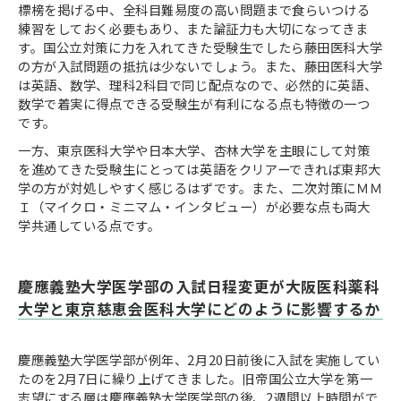
標榜を掲げる中、全科目難易度の高い問題まで食らいつける
練習をしておく必要もあり、また論証力も大切になってきま
す。国公立対策に力を入れてきた受験生でしたら藤田医科大学
の方が入試問題の抵抗は少ないでしょう。また、藤田医科大学
は英語、数学、理科2科目で同じ配点なので、必然的に英語、
数学で着実に得点できる受験生が有利になる点も特徴の一つ
です。
一方、東京医科大学や日本大学、杏林大学を主眼にして対策
を進めてきた受験生にとっては英語をクリアーできれば東邦大
学の方が対処しやすく感じるはずです。また、二次対策にＭＭ
Ｉ（マイクロ・ミニマム・インタビュー）が必要な点も両大
学共通している点です。
慶應義塾大学医学部の入試日程変更が大阪医科薬科
大学と東京慈恵会医科大学にどのように影響するか
慶應義塾大学医学部が例年、2月20日前後に入試を実施してい
たのを2月7日に繰り上げてきました。旧帝国公立大学を第一
志望にする層は慶應義塾大学医学部の後、2週間以上時間がで