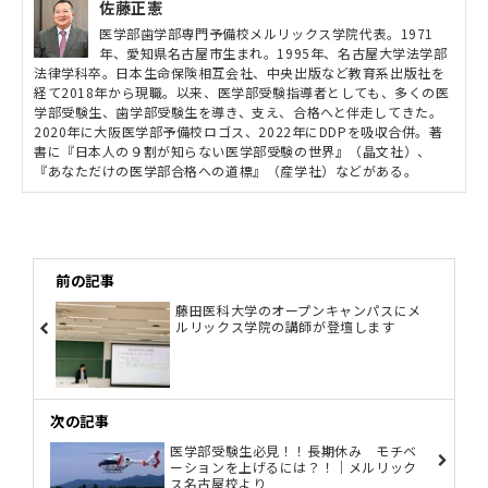
佐藤正憲
医学部歯学部専門予備校メルリックス学院代表。1971
年、愛知県名古屋市生まれ。1995年、名古屋大学法学部
法律学科卒。日本生命保険相互会社、中央出版など教育系出版社を
経て2018年から現職。以来、医学部受験指導者としても、多くの医
学部受験生、歯学部受験生を導き、支え、合格へと伴走してきた。
2020年に大阪医学部予備校ロゴス、2022年にDDPを吸収合併。著
書に『日本人の９割が知らない医学部受験の世界』（晶文社）、
『あなただけの医学部合格への道標』（産学社）などがある。
前の記事
藤田医科大学のオープンキャンパスにメ
ルリックス学院の講師が登壇します
次の記事
医学部受験生必見！！長期休み モチベ
ーションを上げるには？！｜メルリック
ス名古屋校より