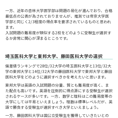
一方、近年の杏林大学医学部は問題の易化が進んでおり、合格
最低点の公表が為されておりませんが、推測では帝京大学医
学部と同じく2/3程度の得点率を要求されているものと思われ
ます。
入試問題の難易度が類似する2校をどのように受験生が選択す
るか非常に関心が深まるところです。
埼玉医科大学と東邦大学、藤田医科大学の選択
偏差値ランキングで28位/32大学の埼玉医科大学と13位/32大
学の東邦大学と14位/32大学の藤田医科大学で東邦大学と藤田
医科大学をどのように選択すべきかを考えたいと思います。
東邦大学は英語の入試問題の分量、質とも難易度が高く、ま
た配点も高いです。英語を圧倒的に得点源にする受験生が選択
されるケースが多いです。一方、数学と理科はこの難易度帯の
大学にしては平易といえましょう。理数は標準レベルだが、英
語で勝負する受験生が選択すべき大学といえましょう。
一方、藤田医科大学は国公立受験生を獲得していきたいとの