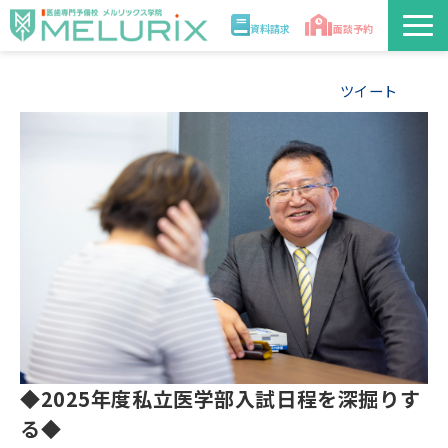
資料請求
面談予約
説明会/講座
ツイート
校舎情報
入学案内
合格実績・合格体験記
講師
医学部解答速報2026
◆2025年度私立医学部入試日程を深掘りす
る◆