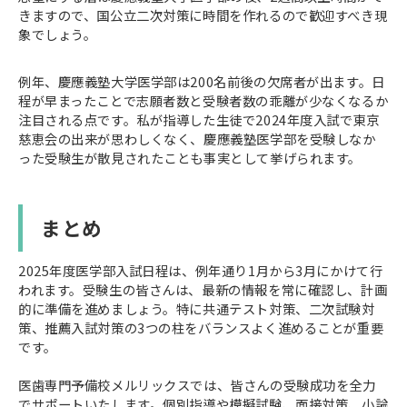
きますので、国公立二次対策に時間を作れるので歓迎すべき現
象でしょう。
例年、慶應義塾大学医学部は200名前後の欠席者が出ます。日
程が早まったことで志願者数と受験者数の乖離が少なくなるか
注目される点です。私が指導した生徒で2024年度入試で東京
慈恵会の出来が思わしくなく、慶應義塾医学部を受験しなか
った受験生が散見されたことも事実として挙げられます。
まとめ
2025年度医学部入試日程は、例年通り1月から3月にかけて行
われます。受験生の皆さんは、最新の情報を常に確認し、計画
的に準備を進めましょう。特に共通テスト対策、二次試験対
策、推薦入試対策の3つの柱をバランスよく進めることが重要
です。
医歯専門予備校メルリックスでは、皆さんの受験成功を全力
でサポートいたします。個別指導や模擬試験、面接対策、小論