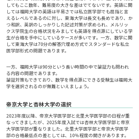
してもここ数年、難易度の大きな差はでてないです。英語に関
しては福岡大学の英語は平易さでは私立医学部でも屈指と言
えるレベルであるのに対し、東海大学は長文も長めであり、か
つ和訳、英訳のしっかりした記述対策が求められ、メルリッ
クス学院生の合格状況をみましても英語を得点源にしている学
生が合格を手中にしているケースが多いです。一方、数学に関
して東海大学は70分の解答穴埋め方式でスタンダードな私立
医学部形式の問題であります。
一方、福岡大学は90分という長い時間の中で論証力も問われ
る内容の問題であります。
論証対策もできており、数学を得点源にできる受験生は福岡大
学を選択されるのが無難といえましょう。
帝京大学と杏林大学の選択
2023年度以降、帝京大学医学部と北里大学医学部の日程が重
なってきましたが、2025年度入試では杏林大学医学部と帝京
大学医学部が重なりました。北里大学医学部と帝京大学医学
部の合格最低点の差としては、10％程度の開きがあります。