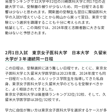
易度ランキングで32大学中32位の川崎医科大学と同17位の近
畿大学では、受験層の被りが少ないため、同一日程である影
響は少ないと思われます。関東圏の受験生も翌日に獨協医科大
学の入試が控えていることから岡山から戻って翌日、東京で受
験という選択を躊躇することも十分に考えられます。
結論として、この両校では、2024年度と志願者数に大きな変
動はないと予想されます。
2月1日入試 東京女子医科大学 日本大学 久留米
大学が３年連続同一日程
この日程は、受験選択に迷う難しい日程です。とくに、東京女
子医科大学と久留米大学医学部は2023年度、2024年度でも同
一日程だったため、メルリックス学院生を指導してきた私自
身、東京女子医科大学と久留米大学のどちらを受験すべきか
と、よく相談されてきました。
東京女子医科大学は偏差値ランキング32位/32校、そして、久
留米大学医学部は28位/32校です。
学力に自信が無い方は東京女子医科大学を選択するケースが多