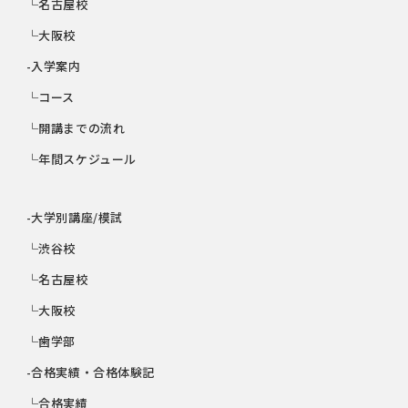
└名古屋校
└大阪校
-入学案内
└コース
└開講までの流れ
└年間スケジュール
-大学別講座/模試
└渋谷校
└名古屋校
└大阪校
└歯学部
-合格実績・合格体験記
└合格実績