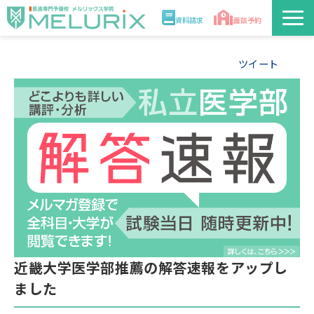
資料請求
面談予約
説明会/講座
ツイート
校舎情報
入学案内
合格実績・合格体験記
講師
医学部解答速報2026
近畿大学医学部推薦の解答速報をアップし
ました