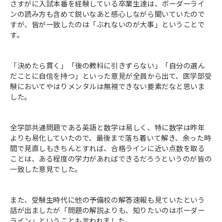
さすがに入試本番を経験している卒業生達は、ボーダーライ
ンの読み方も含めて鋭いなあと感心しながら聞いていたので
すが、皆が一致したのは「ぶれないのが大事」ということで
す。
「決めたら貫く」「後の教科に引きずらない」「自分の選ん
だことに自信を持つ」といった意見が全員から出て、医学部受
験においてやはりメンタルは無視できない要素だなと思いま
した。
全学部共通問題である英語と数学は易しく、特に数学は昨年
よりも易化していたので、最後まで落ち着いて解き、余った時
間で見直しもきちんとすれば、合格ラインに近い点数を取る
ことは、ある程度の学力があればできるだろうというのが皆の
一致した意見でした。
また、受験生時代に他の予備校の解答速報も見ていたという
話が出ましたが「問題の解説よりも、知りたいのはボーダー
ライン」ということも言われました。