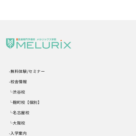
-無料体験/セミナー
-校舎情報
└渋谷校
└麹町校【個別】
└名古屋校
└大阪校
-入学案内