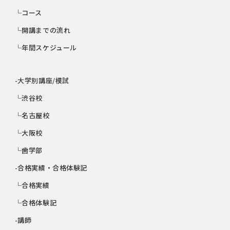
└コース
└開講までの流れ
└年間スケジュール
-大学別講座/模試
└渋谷校
└名古屋校
└大阪校
└歯学部
-合格実績・合格体験記
└合格実績
└合格体験記
-講師