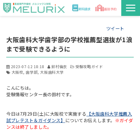
資料請求
面談予約
説明会/講座
ツイート
大阪歯科大学歯学部の学校推薦型選抜が1浪
校舎情報
まで受験できるように
入学案内
2023-07-12 18:18
鈴村倫衣
受験攻略ガイド
大阪校
歯学部
大阪歯科大学
合格実績・合格体験記
こんにちは。
受験情報センター長の鈴村です。
講師
今日は7月29日(土)に大阪校で実施する
【大阪歯科大学推薦入
医学部解答速報2026
試プレテスト＆ガイダンス】
についてお伝えします。
※ガイダ
ンスは終了しました。