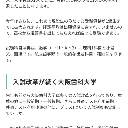
退したことになります。
今年はさらに、これまで現役生のみだった受験資格が1浪生ま
でに拡大されます。評定平均は出願資格に含まれていませんの
で、高校から推薦書を出してもらえれば誰でも受験できます。
試験科目は英語、数学（I・II・A・B）、理科1科目と小論
文、面接です。私立歯学部の一般的な出題科目・範囲になりま
す。
入試改革が続く大阪歯科大学
何年も前から大阪歯科大学は多くの入試改革を行っており、推
薦の他に一般前期・一般後期、さらに共通テスト利用前期・
共通テスト利用後期の他に、プラス1という入試制度も実施し
ています。
これは私立歯学部では他に明海大学、朝日大学、愛知学院大