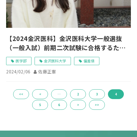
【2024金沢医科】金沢医科大学一般選抜
（一般入試）前期二次試験に合格するため
の対策
医学部
金沢医科大学
偏差値
2024/02/06
佐藤正憲
<<
<
…
2
3
4
5
6
>
>>