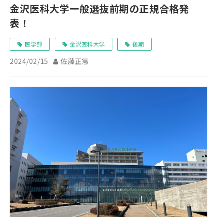
金沢医科大学一般選抜前期の正規合格発
表！
医学部
金沢医科大学
後期
2024/02/15
佐藤正憲