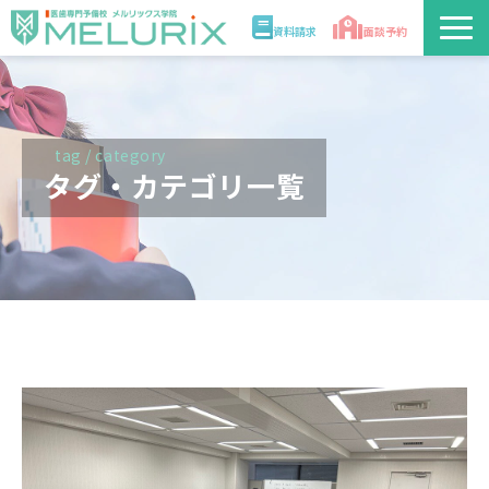
資料請求
面談予約
説明会/講座
校舎情報
tag / category
タグ・カテゴリ一覧
入学案内
合格実績・合格体験記
講師
医学部解答速報2026