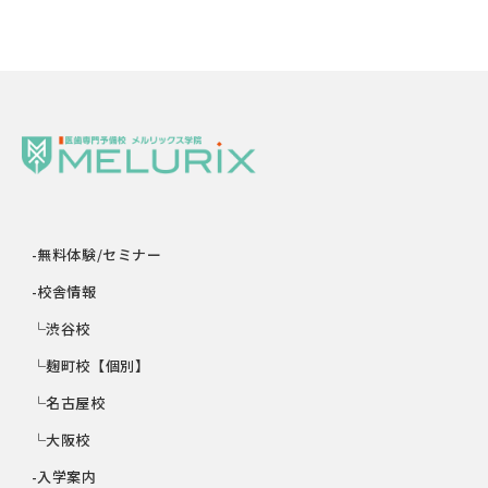
-無料体験/セミナー
-校舎情報
└渋谷校
└麹町校【個別】
└名古屋校
└大阪校
-入学案内