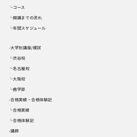
└コース
└開講までの流れ
└年間スケジュール
-大学別講座/模試
└渋谷校
└名古屋校
└大阪校
└歯学部
-合格実績・合格体験記
└合格実績
└合格体験記
-講師