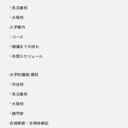
└名古屋校
└大阪校
-入学案内
└コース
└開講までの流れ
└年間スケジュール
-大学別講座/模試
└渋谷校
└名古屋校
└大阪校
└歯学部
-合格実績・合格体験記