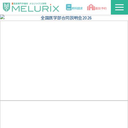
資料請求
面談予約
説明会/講座
校舎情報
入学案内
合格実績・合格体験記
講師
医学部解答速報2026