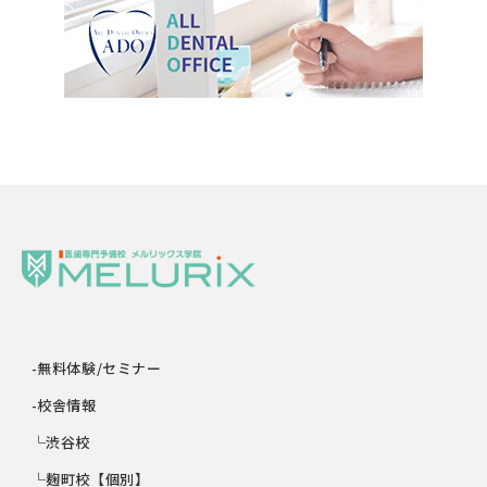
-無料体験/セミナー
-校舎情報
└渋谷校
└麹町校【個別】