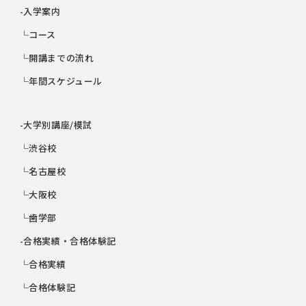
-入学案内
└コース
└開講までの流れ
└年間スケジュール
-大学別講座/模試
└渋谷校
└名古屋校
└大阪校
└歯学部
-合格実績・合格体験記
└合格実績
└合格体験記