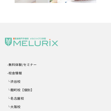
-無料体験/セミナー
-校舎情報
└渋谷校
└麹町校【個別】
└名古屋校
└大阪校