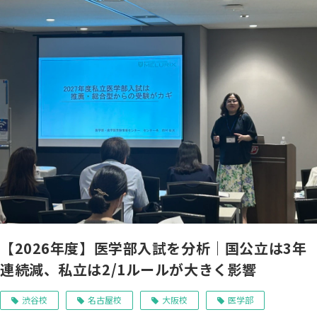
【2026年度】医学部入試を分析｜国公立は3年
連続減、私立は2/1ルールが大きく影響
渋谷校
名古屋校
大阪校
医学部