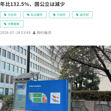
年比132.5％、国公立は減少
渋谷校
名古屋校
大阪校
歯学部
志願者数
2026-07-14 03:49
鈴村倫衣