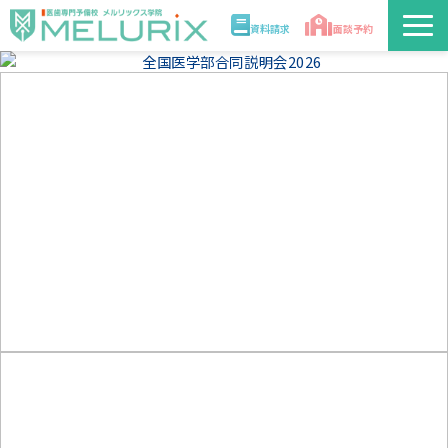
資料請求
面談予約
説明会/講座
校舎情報
入学案内
合格実績・合格体験記
講師
医学部解答速報2026