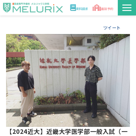
資料請求
面談予約
説明会/講座
ツイート
校舎情報
入学案内
合格実績・合格体験記
講師
医学部解答速報2026
【2024近大】近畿大学医学部一般入試（一