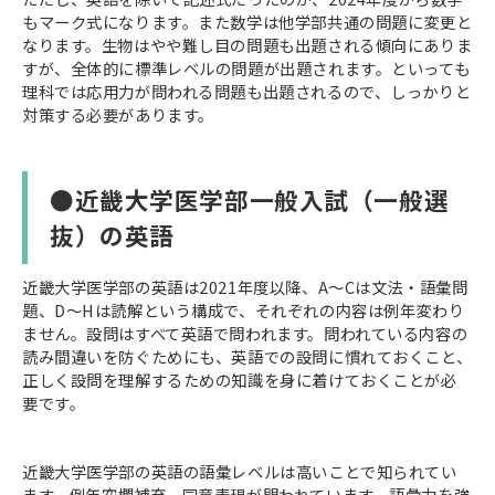
もマーク式になります。また数学は他学部共通の問題に変更と
なります。生物はやや難し目の問題も出題される傾向にありま
すが、全体的に標準レベルの問題が出題されます。といっても
理科では応用力が問われる問題も出題されるので、しっかりと
対策する必要があります。
●近畿大学医学部一般入試（一般選
抜）の英語
近畿大学医学部の英語は2021年度以降、A～Cは文法・語彙問
題、D～Hは読解という構成で、それぞれの内容は例年変わり
ません。設問はすべて英語で問われます。問われている内容の
読み間違いを防ぐためにも、英語での設問に慣れておくこと、
正しく設問を理解するための知識を身に着けておくことが必
要です。
近畿大学医学部の英語の語彙レベルは高いことで知られてい
ます。例年空欄補充、同意表現が問われています。語彙力を強