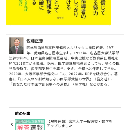
佐藤正憲
医学部歯学部専門予備校メルリックス学院代表。1971
年、愛知県名古屋市生まれ。1995年、名古屋大学法学部
法律学科卒。日本生命保険相互会社、中央出版など教育系出版社を
経て2018年から現職。以来、医学部受験指導者としても、多くの医
学部受験生、歯学部受験生を導き、支え、合格へと伴走してきた。
2020年に大阪医学部予備校ロゴス、2022年にDDPを吸収合併。著
書に『日本人の９割が知らない医学部受験の世界』（晶文社）、
『あなただけの医学部合格への道標』（産学社）などがある。
前の記事
【解答速報】帝京大学一般選抜・数学を
アップしました