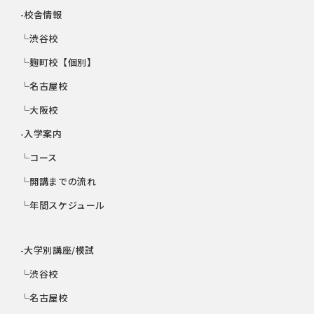
-校舎情報
└渋谷校
└麹町校【個別】
└名古屋校
└大阪校
-入学案内
└コース
└開講までの流れ
└年間スケジュール
-大学別講座/模試
└渋谷校
└名古屋校