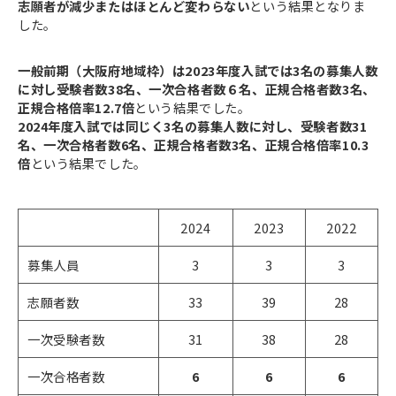
志願者が減少またはほとんど変わらない
という結果となりま
した。
一般前期（大阪府地域枠）は2023年度入試では3名の募集人数
に対し受験者数38名、一次合格者数６名、正規合格者数3名、
正規合格倍率12.7倍
という結果でした。
2024年度入試では同じく3名の募集人数に対し、受験者数31
名、一次合格者数6名、正規合格者数3名、正規合格倍率10.3
倍
という結果でした。
2024
2023
2022
募集人員
3
3
3
志願者数
33
39
28
一次受験者数
31
38
28
一次合格者数
6
6
6