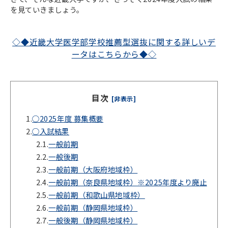
を見ていきましょう。
◇◆近畿大学医学部学校推薦型選抜に関する詳しいデ
ータはこちらから◆◇
目次
[非表示]
1.
○2025年度 募集概要
2.
○入試結果
2.1.
一般前期
2.2.
一般後期
2.3.
一般前期（大阪府地域枠）
2.4.
一般前期（奈良県地域枠）※2025年度より廃止
2.5.
一般前期（和歌山県地域枠）
2.6.
一般前期（静岡県地域枠）
2.7.
一般後期（静岡県地域枠）