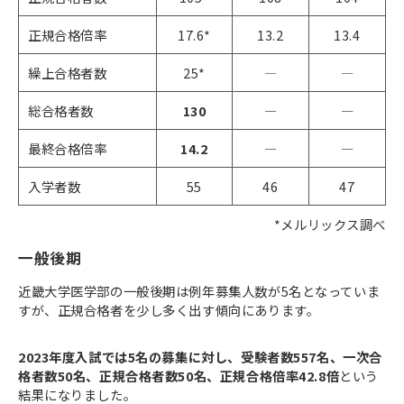
正規合格倍率
17.6*
13.2
13.4
繰上合格者数
25*
―
―
総合格者数
130
―
―
最終合格倍率
14.2
―
―
入学者数
55
46
47
*メルリックス調べ
一般後期
近畿大学医学部の一般後期は例年募集人数が5名となっていま
すが、正規合格者を少し多く出す傾向にあります。
2023年度入試では5名の募集に対し、受験者数557名、一次合
格者数50名、正規合格者数50名、正規合格倍率42.8倍
という
結果になりました。