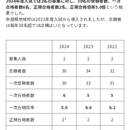
2024年度入試では2名の募集に対し、30名の受験者数、一次
合格者数6名、正規合格者数2名、正規合格倍率5.0倍
という結
果でした。
奈良県地域枠は2022年度入試から導入されましたが、志願者
は毎年30名超でほぼ横ばいとなっています。
2024
2023
2022
募集人員
2
2
2
志願者数
30
34
32
一次受験者数
30
33
31
一次合格者数
6
5
5
一次合格倍率
5.0
6.6
6.2
正規合格者数
2*
2
2