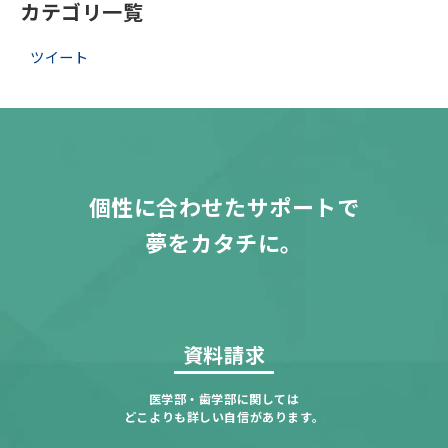
カテゴリ一覧
ツイート
個性に合わせたサポートで
夢をカタチに。
資料請求
医学部・歯学部に関しては
どこよりも詳しい自信があります。