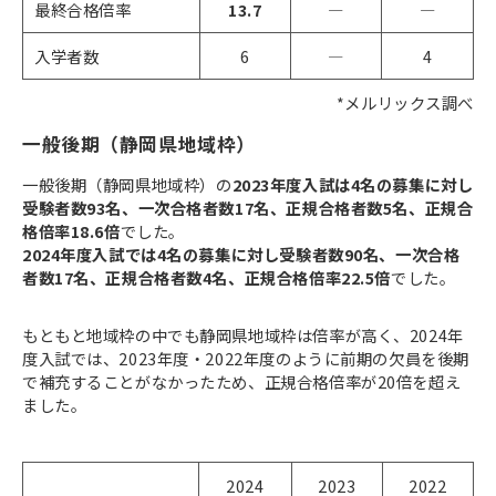
最終合格倍率
13.7
―
―
入学者数
6
―
4
*メルリックス調べ
一般後期（静岡県地域枠）
一般後期（静岡県地域枠）の
2023年度入試は4名の募集に対し
受験者数93名、一次合格者数17名、正規合格者数5名、正規合
格倍率18.6倍
でした。
2024年度入試では4名の募集に対し受験者数90名、一次合格
者数17名、正規合格者数4名、正規合格倍率22.5倍
でした。
もともと地域枠の中でも静岡県地域枠は倍率が高く、2024年
度入試では、2023年度・2022年度のように前期の欠員を後期
で補充することがなかったため、正規合格倍率が20倍を超え
ました。
2024
2023
2022