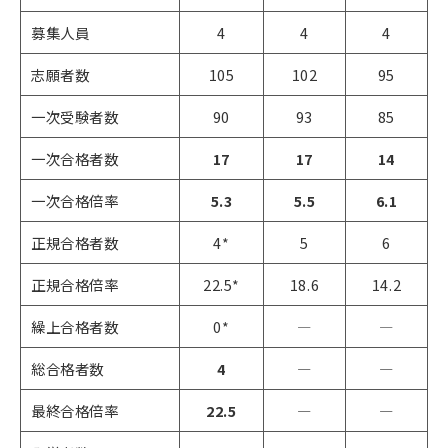
募集人員
4
4
4
志願者数
105
102
95
一次受験者数
90
93
85
一次合格者数
17
17
14
一次合格倍率
5.3
5.5
6.1
正規合格者数
4*
5
6
正規合格倍率
22.5*
18.6
14.2
繰上合格者数
0*
―
―
総合格者数
4
―
―
最終合格倍率
22.5
―
―