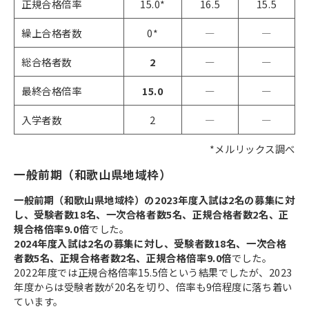
正規合格倍率
15.0*
16.5
15.5
繰上合格者数
0*
―
―
総合格者数
2
―
―
最終合格倍率
15.0
―
―
入学者数
2
―
―
*メルリックス調べ
一般前期（和歌山県地域枠）
一般前期（和歌山県地域枠）の2023年度入試は2名の募集に対
し、受験者数18名、一次合格者数5名、正規合格者数2名、正
規合格倍率9.0倍
でした。
2024年度入試は2名の募集に対し、受験者数18名、一次合格
者数5名、正規合格者数2名、正規合格倍率9.0倍
でした。
2022年度では正規合格倍率15.5倍という結果でしたが、2023
年度からは受験者数が20名を切り、倍率も9倍程度に落ち着い
ています。