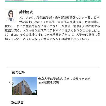
鈴村倫衣
メルリックス学院医学部・歯学部受験情報センター長。四半
世紀以上にわたって医学部・歯学部の受験指導、面接指導に
携わり、多くの生徒を合格に導いてきた。医学部・歯学部入試に関する
造詣は深く、大学から入試改革のアドバイスを求められることもしばし
ば。また、多くの生徒に接してきた経験を活かして、大学のFD研修に登
壇するなど、高校のみならず大学でも多くの講演を行っている。
前の記事
帝京大学医学部が1浪まで受験できる総
合型選抜を実施
次の記事