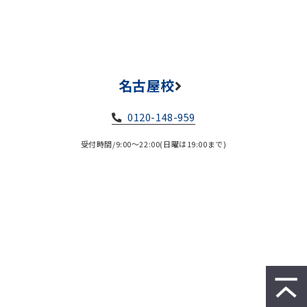
名古屋校
0120-148-959
受付時間/9:00～22:00(日曜は19:00まで)