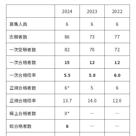
2024
2023
2022
募集人員
6
6
6
志願者数
86
73
77
一次受験者数
82
70
72
一次合格者数
15
12
12
一次合格倍率
5.5
5.8
6.0
正規合格者数
6*
5
6
正規合格倍率
13.7
14.0
12.0
繰上合格者数
0*
―
―
総合格者数
6
―
―