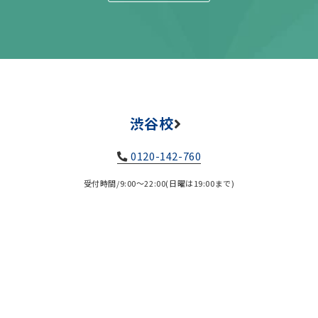
渋谷校
0120-142-760
受付時間/9:00～22:00(日曜は19:00まで)