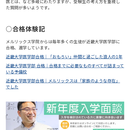
医とは、など多岐にわたりますが、受験生の考え方を重視し
た質問が多いようです。
○合格体験記
メルリックス学院からは毎年多くの生徒が近畿大学医学部に
合格、進学しています。
近畿大学医学部合格｜「おもろい」仲間と過ごした浪人の1年
近畿大学医学部 合格｜合格までに必要なものすべてが詰まって
いる予備校
近畿大学医学部合格｜メルリックスは「家族のような存在」
でした