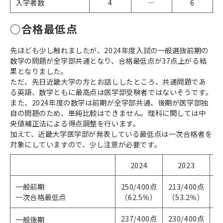
入学者数
4
―
6
○合格最低点
先ほども少し触れましたが、2024年度入試の一般選抜前期の
数学の問題が全学部共通となり、合格最低点が37点上がる結
果となりました。
ただ、先日近畿大学の方とお話ししたところ、共通問題であ
る英語、数学ともに最高点は医学部受験者ではないそうです。
また、2024年度の数学は前期が全学部共通、後期が医学部独
自の問題のため、単純比較はできません。理科に関しては中
央値補正法による得点調整を行います。
加えて、近畿大学医学部が発表している最低点は一次合格者を
対象にしていますので、少し注意が必要です。
2024
2023
一般前期
250/400点
213/400点
2
一次合格最低点
（62.5％）
（53.2％）
（
237/400点
230/400点
2
一般後期