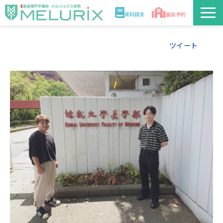
資料請求
面談予約
説明会/講座
ツイート
校舎情報
入学案内
合格実績・合格体験記
講師
医学部解答速報2026