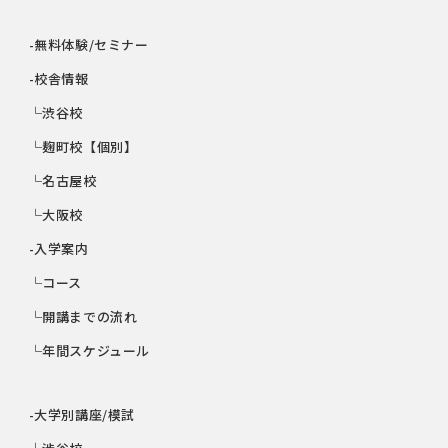
-無料体験/セミナー
-校舎情報
└渋谷校
└麹町校【個別】
└名古屋校
└大阪校
-入学案内
└コース
└開講までの流れ
└年間スケジュール
-大学別講座/模試