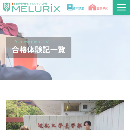
資料請求
面談予約
説明会/講座
校舎情報
Achievement list
合格体験記一覧
入学案内
合格実績・合格体験記
講師
医学部解答速報2026