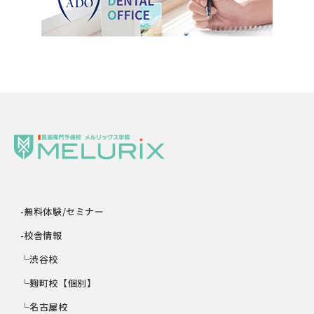
-無料体験/セミナー
-校舎情報
└渋谷校
└麹町校【個別】
└名古屋校