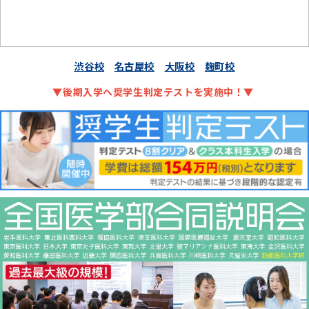
渋谷校
名古屋校
大阪校
麹町校
▼後期入学へ奨学生判定テストを実施中！▼