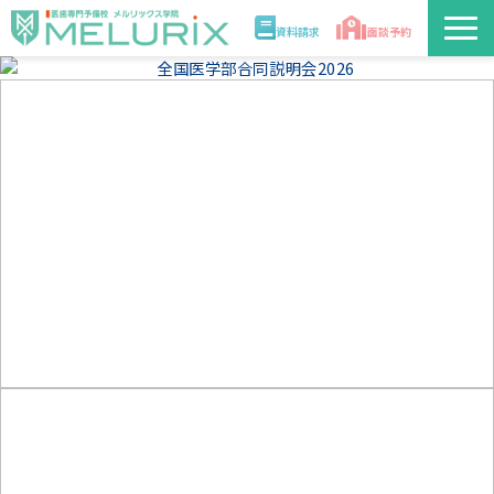
資料請求
面談予約
説明会/講座
校舎情報
入学案内
合格実績・合格体験記
講師
医学部解答速報2026