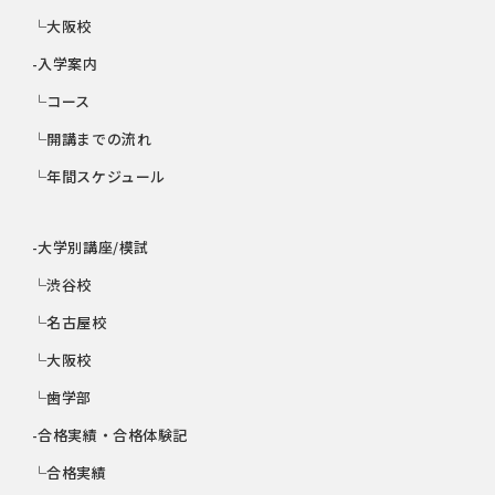
└大阪校
-入学案内
└コース
└開講までの流れ
└年間スケジュール
-大学別講座/模試
└渋谷校
└名古屋校
└大阪校
└歯学部
-合格実績・合格体験記
└合格実績