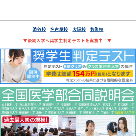
渋谷校
名古屋校
大阪校
麹町校
▼後期入学へ奨学生判定テストを実施中！▼