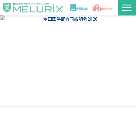
資料請求
面談予約
説明会/講座
校舎情報
入学案内
合格実績・合格体験記
講師
医学部解答速報2026