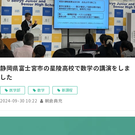
静岡県富士宮市の星陵高校で数学の講演をしま
した
医学部
数学
新課程
2024-09-30 10:22
朝倉典充