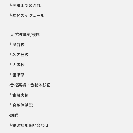
└開講までの流れ
└年間スケジュール
-大学別講座/模試
└渋谷校
└名古屋校
└大阪校
└歯学部
-合格実績・合格体験記
└合格実績
└合格体験記
-講師
└講師採用問い合わせ