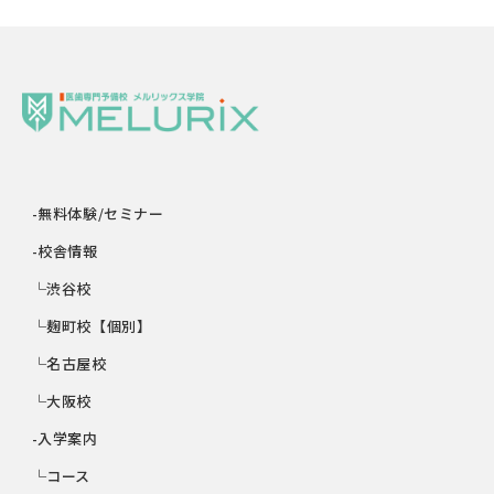
-無料体験/セミナー
-校舎情報
└渋谷校
└麹町校【個別】
└名古屋校
└大阪校
-入学案内
└コース