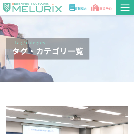
資料請求
面談予約
説明会/講座
校舎情報
tag / category
タグ・カテゴリ一覧
入学案内
合格実績・合格体験記
講師
医学部解答速報2026