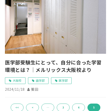
医学部受験生にとって、自分に合った学習
環境とは？｜メルリックス大阪校より
大阪校
歯学部
医学部
2024/11/18
篗田
<<
<
…
3
4
5