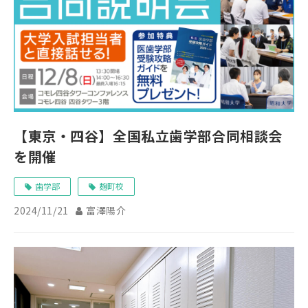
【東京・四谷】全国私立歯学部合同相談会
を開催
歯学部
麹町校
2024/11/21
富澤陽介