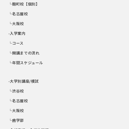
└麹町校【個別】
└名古屋校
└大阪校
-入学案内
└コース
└開講までの流れ
└年間スケジュール
-大学別講座/模試
└渋谷校
└名古屋校
└大阪校
└歯学部