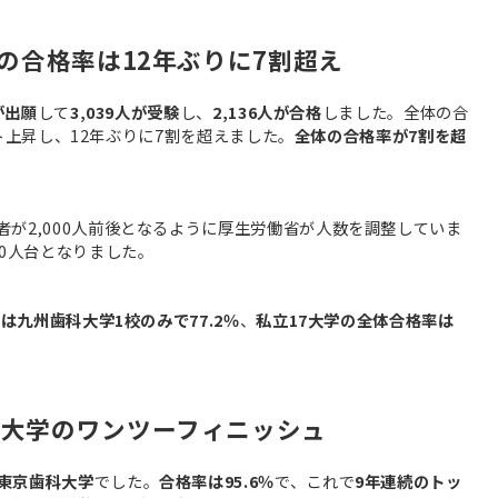
の合格率は12年ぶりに7割超え
人が出願
して
3,039人が受験
し、
2,136人が合格
しました。全体の合
ント上昇し、12年ぶりに7割を超えました。
全体の合格率が7割を超
。
が2,000人前後となるように厚生労働省が人数を調整していま
00人台となりました。
は九州歯科大学1校のみで77.2％
、
私立17大学の全体合格率は
和大学のワンツーフィニッシュ
東京歯科大学
でした。
合格率は95.6％
で、これで
9年連続のトッ