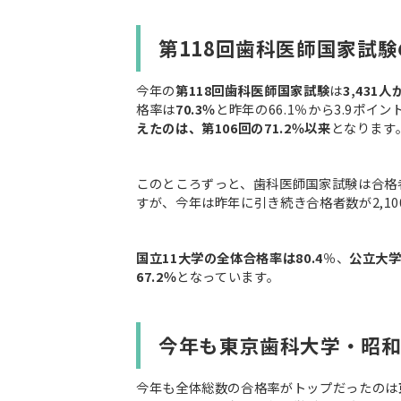
第118回歯科医師国家試験
今年の
第118回歯科医師国家試験
は
3,431
格率は
70.3％
と昨年の66.1％から3.9ポイ
えたのは、第106回の71.2％以来
となります
このところずっと、歯科医師国家試験は合格者
すが、今年は昨年に引き続き合格者数が2,1
国立11大学の全体合格率は80.4
％、
公立大学
67.2％
となっています。
今年も東京歯科大学・昭
今年も全体総数の合格率がトップだったのは