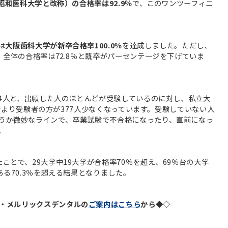
に昭和医科大学と改称）の合格率は92.9％
で、このワンツーフィニ
は
大阪歯科大学が新卒合格率100.0％
を達成しました。ただし、
、全体の合格率は72.8％と既卒がパーセンテージを下げていま
64人と、出願した人のほとんどが受験しているのに対し、私立大
出願者より受験者の方が377人少なくなっています。受験していない人
うか微妙なラインで、卒業試験で不合格になったり、直前になっ
。
ことで、29大学中19大学が合格率70％を超え、69％台の大学
ある70.3％を超える結果となりました。
・メルリックスデンタルの
ご案内はこちら
から◆◇