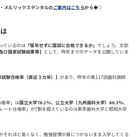
・メルリックスデンタルの
ご案内はこちら
から◆◇
とは
っているのは
「留年せずに国試に合格できるか」
でしょう。文部
及び国家試験結果等】
として、昨年までのデータを公開していま
家試験合格率（直近３カ年）】
があり、昨年の第117回歯科医師
合格率」は
国立大学76.1％、公立大学（九州歯科大学）66.3％、
レート合格率」が7割を超えているのは東京歯科大学と昭和大学
がそれほど高くなく、勉強習慣が身につかないまま入学してくる