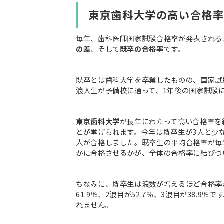
東京歯科大学の高い合格
毎年、歯科医師国家試験合格率が発表される
の差
、そして
既卒の合格率
です。
既卒とは歯科大学を卒業したものの、国家試
浪人生が予備校に通って、1年後の国家試験
東京歯科大学
が長年にわたって高い合格率を
とが挙げられます。今年は既卒生が3人と少な
人が合格しました。既卒生の平均合格率が毎
かに合格させるかが、全体の合格率に結びつ
ちなみに、既卒生は浪数が増えるほど合格率
61.9％、2浪目が52.7％、3浪目が38.
れません。