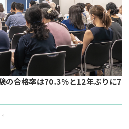
験の合格率は70.3％と12年ぶりに7
イド