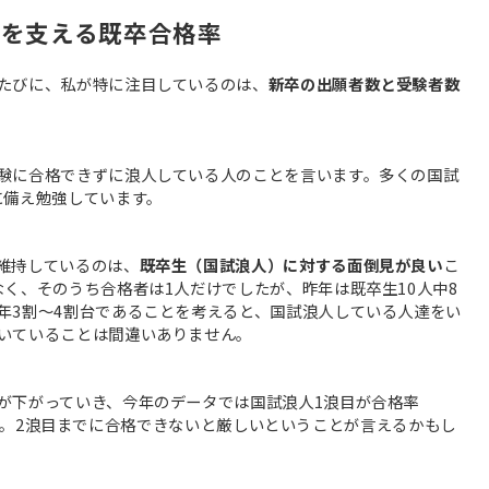
率を支える既卒合格率
たびに、私が特に注目しているのは、
新卒の出願者数と受験者数
験に合格できずに浪人している人のことを言います。多くの国試
に備え勉強しています。
維持しているのは、
既卒生（国試浪人）に対する面倒見が良い
こ
く、そのうち合格者は1人だけでしたが、昨年は既卒生10人中8
年3割～4割台であることを考えると、国試浪人している人達をい
いていることは間違いありません。
が下がっていき、今年のデータでは国試浪人1浪目が合格率
9％です。2浪目までに合格できないと厳しいということが言えるかもし