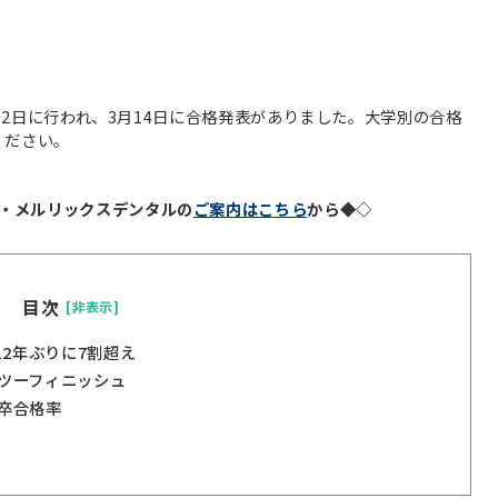
日と2日に行われ、3月14日に合格発表がありました。大学別の合格
覧ください。
・メルリックスデンタルの
ご案内はこちら
から◆◇
目次
[非表示]
12年ぶりに7割超え
ツーフィニッシュ
卒合格率