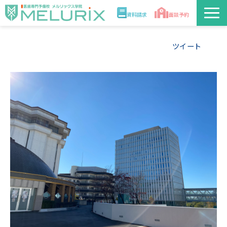
資料請求
面談予約
説明会/講座
ツイート
校舎情報
入学案内
合格実績・合格体験記
講師
医学部解答速報2026