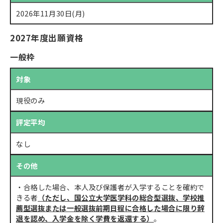
2026年11月30日(月)
2027年度出願資格
一般枠
対象
現役のみ
評定平均
なし
その他
・合格した場合、本人及び保護者が入学することを確約で
きる者
（ただし、国公立大学医学科の総合型選抜、学校推
薦型選抜または一般選抜前期日程に合格した場合に限り辞
退を認め、入学金を除く学費を返還する）
。