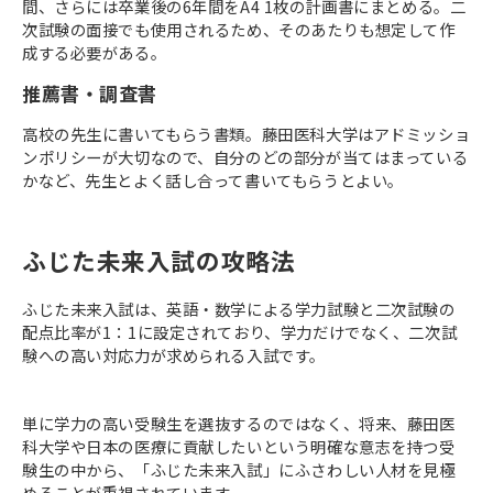
間、さらには卒業後の6年間をA4 1枚の計画書にまとめる。二
次試験の面接でも使用されるため、そのあたりも想定して作
成する必要がある。
推薦書・調査書
高校の先生に書いてもらう書類。藤田医科大学はアドミッショ
ンポリシーが大切なので、自分のどの部分が当てはまっている
かなど、先生とよく話し合って書いてもらうとよい。
ふじた未来入試の攻略法
ふじた未来入試は、英語・数学による学力試験と二次試験の
配点比率が1：1に設定されており、学力だけでなく、二次試
験への高い対応力が求められる入試です。
単に学力の高い受験生を選抜するのではなく、将来、藤田医
科大学や日本の医療に貢献したいという明確な意志を持つ受
験生の中から、「ふじた未来入試」にふさわしい人材を見極
めることが重視されています。