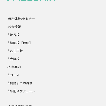
-無料体験/セミナー
-校舎情報
└渋谷校
└麹町校【個別】
└名古屋校
└大阪校
-入学案内
└コース
└開講までの流れ
└年間スケジュール