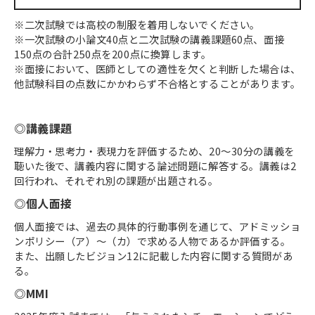
※二次試験では高校の制服を着用しないでください。
※一次試験の小論文40点と二次試験の講義課題60点、面接
150点の合計250点を200点に換算します。
※面接において、医師としての適性を欠くと判断した場合は、
他試験科目の点数にかかわらず不合格とすることがあります。
◎講義課題
理解力・思考力・表現力を評価するため、20〜30分の講義を
聴いた後で、講義内容に関する論述問題に解答する。講義は2
回行われ、それぞれ別の課題が出題される。
◎個人面接
個人面接では、過去の具体的行動事例を通じて、アドミッショ
ンポリシー（ア）～（カ）で求める人物であるか評価する。
また、出願したビジョン12に記載した内容に関する質問があ
る。
◎MMI