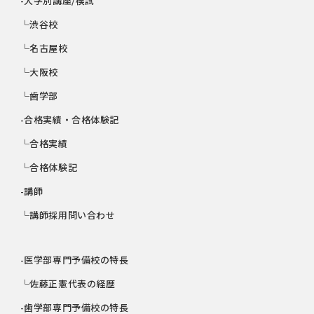
-大学別講座/模試
└渋谷校
└名古屋校
└大阪校
└歯学部
-合格実績・合格体験記
└合格実績
└合格体験記
-講師
└講師採用問い合わせ
-医学部専門予備校の特長
└佐藤正憲代表の経歴
-歯学部専門予備校の特長