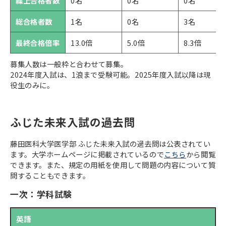
繰上合格者数
0名
0名
0名
総合格者数
1名
0名
3名
最終合格倍率
13.0倍
5.0倍
8.3倍
募集人数は一般枠と合わせて募集。
2024年度入試は、1浪まで受験可能。2025年度入試以降は現
役生のみに。
ふじた未来入試の過去問
藤田医科大学医学部 ふじた未来入試の過去問は公表されてい
ます。大学ホームページに掲載されているので
こちら
から閲覧
できます。また、規定の用紙を使用して問題の内容について質
問することもできます。
一次：学科試験
英語