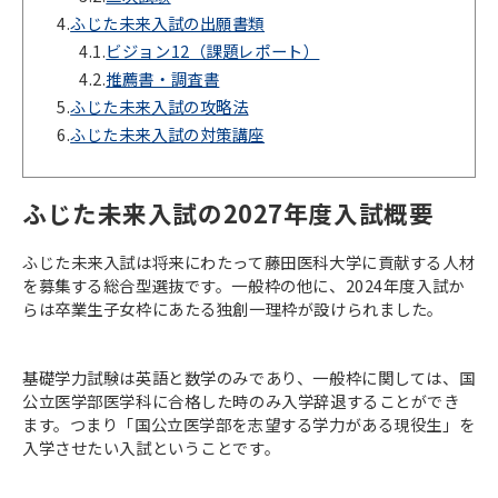
4.
ふじた未来入試の出願書類
4.1.
ビジョン12（課題レポート）
4.2.
推薦書・調査書
5.
ふじた未来入試の攻略法
6.
ふじた未来入試の対策講座
ふじた未来入試の2027年度入試概要
ふじた未来入試は将来にわたって藤田医科大学に貢献する人材
を募集する総合型選抜です。一般枠の他に、2024年度入試か
らは卒業生子女枠にあたる独創一理枠が設けられました。
基礎学力試験は英語と数学のみであり、一般枠に関しては、国
公立医学部医学科に合格した時のみ入学辞退することができ
ます。つまり「国公立医学部を志望する学力がある現役生」を
入学させたい入試ということです。