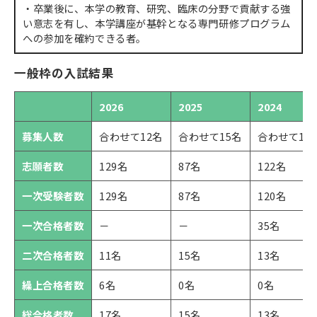
・卒業後に、本学の教育、研究、臨床の分野で貢献する強
い意志を有し、本学講座が基幹となる専門研修プログラム
への参加を確約できる者。
一般枠の入試結果
2026
2025
2024
募集人数
合わせて12名
合わせて15名
合わせて12
志願者数
129名
87名
122名
一次受験者数
129名
87名
120名
一次合格者数
－
－
35名
二次合格者数
11名
15名
13名
繰上合格者数
6名
0名
0名
総合格者数
17名
15名
13名