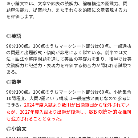
※小論文では、文章や図表の読解力、論理構造の認識力、問
題解決能力、提案能力、またそれらを的確に文章表現する力
を評価します。
◎英語
90分100点。100点のうちマークシート部分は60点。一般選抜
の問題と出題形式・傾向が非常によく似ている。前半では文
法・語法や整序問題を通して英語の基礎力を測り、後半では英
文読解力と記述力・表現力を評価する総合力が問われる試験で
ある。
◎数学
90分100点。100点のうちマークシート部分は60点。小問集合
10問程度、大問2題という構成は一般選抜と同じなので参考に
できる。
2024年度入試より数IIIが出題範囲から除外されてい
数Bの統計的
たが、2027年度入試より出題が復活し、
な推測
も追加されることとなった。
◎小論文