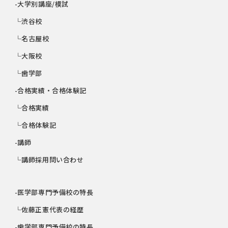
-大学別講座/模試
└渋谷校
└名古屋校
└大阪校
└歯学部
-合格実績・合格体験記
└合格実績
└合格体験記
-講師
└講師採用問い合わせ
-医学部専門予備校の特長
└佐藤正憲代表の経歴
-歯学部専門予備校の特長