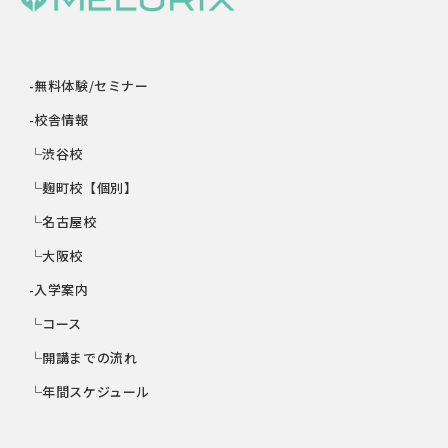
-無料体験/セミナー
-校舎情報
└渋谷校
└麹町校【個別】
└名古屋校
└大阪校
-入学案内
└コース
└開講までの流れ
└年間スケジュール