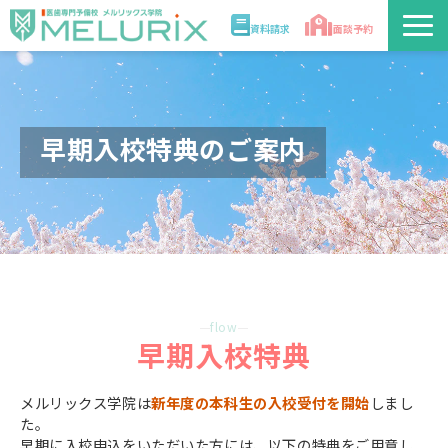
資料請求
面談予約
説明会/講座
校舎情報
早期入校特典のご案内
入学案内
合格実績・合格体験記
講師
flow
早期入校特典
医学部解答速報2026
メルリックス学院は
新年度の本科生の入校受付を開始
しまし
た。
早期に入校申込をいただいた方には、以下の特典をご用意し