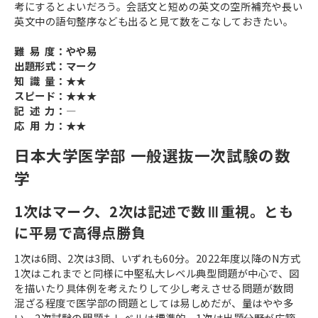
考にするとよいだろう。会話文と短めの英文の空所補充や長い
英文中の語句整序なども出ると見て数をこなしておきたい。
難 易 度：やや易
出題形式：マーク
知 識 量：★★
スピード：★★★
記 述 力：―
応 用 力：★★
日本大学医学部 一般選抜一次試験の数
学
1次はマーク、2次は記述で数Ⅲ重視。とも
に平易で高得点勝負
1次は6問、2次は3問、いずれも60分。2022年度以降のN方式
1次はこれまでと同様に中堅私大レベル典型問題が中心で、図
を描いたり具体例を考えたりして少し考えさせる問題が数問
混ざる程度で医学部の問題としては易しめだが、量はやや多
い。2次試験の問題もレベルは標準的。1次は出題分野が広範