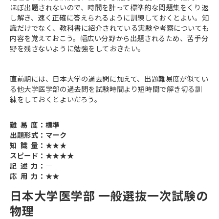
ほぼ出題されないので、時間を計って標準的な問題集をくり返
し解き、速く正確に答えられるように訓練しておくとよい。知
識だけでなく、教科書に紹介されている実験や考察についても
内容を覚えておこう。幅広い分野から出題されるため、苦手分
野を残さないように勉強をしておきたい。
直前期には、日本大学の過去問に加えて、出題難易度が似てい
る他大学医学部の過去問を試験時間より短時間で解き切る訓
練をしておくとよいだろう。
難 易 度：標準
出題形式：マーク
知 識 量：★★★
スピード：★★★★
記 述 力：―
応 用 力：★★
日本大学医学部 一般選抜一次試験の
物理