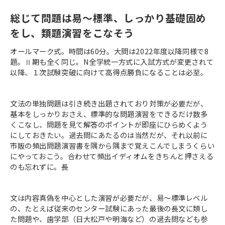
総じて問題は易～標準、しっかり基礎固め
をし、類題演習をこなそう
オールマーク式。時間は60分。大問は2022年度以降同様で8
題。Ⅱ期も全く同じ。N全学統一方式に入試方式が変更されて
以降、１次試験突破に向けて高得点勝負になることは必至。
文法の単独問題は引き続き出題されており対策が必要だが、
基本をしっかりおさえ、標準的な問題演習をできるだけ数多
くこなし、問題を見て解答のポイントが即座にひらめくよう
にしておきたい。過去問にあたるのは当然だが、それ以前に
市販の頻出問題演習書を隅から隅まで覚えこんでしまうくらい
にやっておこう。合わせて頻出イディオムをきちんと押さえる
のも忘れずに。長
文は内容真偽を中心とした演習が必要だが、易～標準レベル
の、たとえば従来のセンター試験にあった最後の長文に類し
た問題や、歯学部（日大松戸や明海など）の過去問なども参