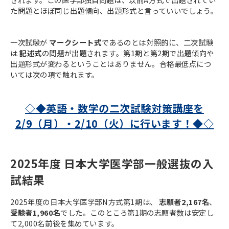
た問題とほぼ同じ出題傾向、出題形式と言っていいでしょう。
一次試験が
マークシート式
であるのとは対照的に、二次試験
は
記述式
の問題が出題されます。第1期と第2期で出題傾向や
出題形式が変わるということはありません。合格最低点につ
いては次の項で触れます。
◇◆英語・数学の二次試験対策講座を
2/9（月）・2/10（火）に行います！◆◇
2025年度 日本大学医学部一般選抜の入
試結果
2025年度の日本大学医学部N方式第1期は、
志願者2,167名
、
受験者1,960名
でした。このところ第1期の志願者数は安定し
て2,000名前後を集めています。