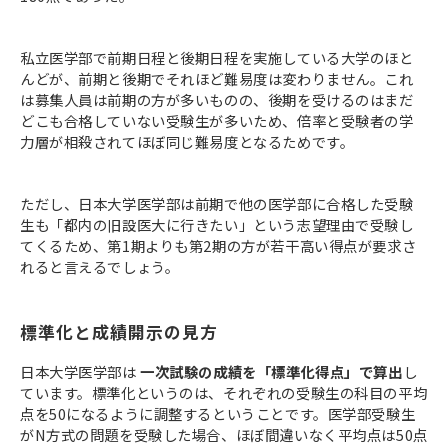
私立医学部で前期日程と後期日程を実施している大学のほと
んどが、前期と後期でそれほど難易度は変わりません。これ
は募集人員は前期の方が多いものの、後期を受けるのはまだ
どこも合格していない受験生が多いため、倍率と受験者の学
力層が相殺されてほぼ同じ難易度となるためです。
ただし、日本大学医学部は前期で他の医学部に合格した受験
生も「都内の旧設医大に行きたい」という志望理由で受験し
てくるため、第1期よりも第2期の方が若干高い得点が要求さ
れると言えるでしょう。
標準化と成績開示の見方
日本大学医学部は
一次試験の成績を「標準化得点」で算出
し
ています。標準化というのは、それぞれの受験生の科目の平均
点を50になるように調整するということです。医学部受験生
がN方式の問題を受験した場合、ほぼ間違いなく平均点は50点