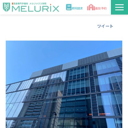
資料請求
面談予約
説明会/講座
ツイート
校舎情報
入学案内
合格実績・合格体験記
講師
医学部解答速報2026