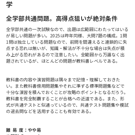
学
全学部共通問題。高得点狙いが絶対条件
全学部共通の一次試験なので、出題は広範囲にわたってはいる
が易しい問題が多い。2025は昨年同様、大問7題の構成。1問
1問は独立している問題なので、前問を間違えると連鎖的に失
点する恐れは無いが、知識・解法が不十分な場合は失点が積
み上がる恐れがあるので注意したい。全範囲から万遍なく出
題されているが、ほとんどの問題が教科書レベルである。
教科書の内容や演習問題は隅々まで記憶・理解しておきた
い。また教科書傍用問題集やそれに準ずる標準問題集などで
十分な演習を積んでおくことが攻略のポイントとなるだろう。
教科書を完全制覇することが合格への近道である。また、形
式が共通テストと似通っているので、共通テスト問題集や模試
の過去問などを活用することも有効である。
難 易 度：やや易