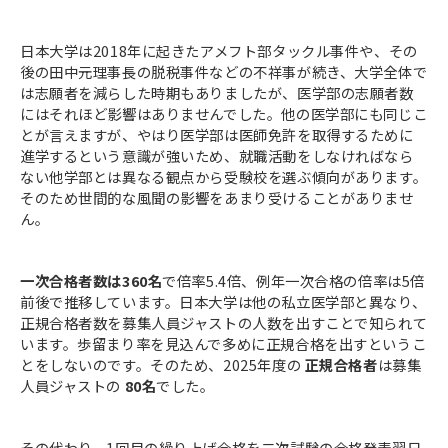
日本大学は2018年に起きたアメフト部タックル事件や、その
後の田中元理事長の脱税事件などの不祥事が続き、大学全体で
は志願者を減らした時期もありましたが、医学部の志願者数
にはそれほど影響はありませんでした。他の医学部にも同じこ
とが言えますが、やはり医学部は医師免許を取得するために
進学するという意識が強いため、就職活動をしなければなら
ない他学部とは異なる観点から受験校を選ぶ傾向があります。
そのため世間的な風聞の影響をあまり受けることがありませ
ん。
一次合格者数は360名
で倍率5.4倍、例年一次合格の倍率は5倍
前後で推移しています。日本大学は他の私立医学部と異なり、
正規合格者数を募集人員ジャストの人数を出すことで知られて
います。歩留まり率を見込んで多めに正規合格を出すというこ
とをしないのです。そのため、2025年度の
正規合格者
は募集
人員ジャストの
80名
でした。
その代わり、1回目の繰り上げ合格を二次試験の合格発表翌日