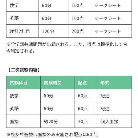
数学
60分
100点
マークシート
英語
60分
100点
マークシート
理科2科目
120分
200点
マークシート
※全学部共通問題が出題される。また、得点は標準化して合
否判定される。
【二次試験内容】
試験科目
試験時間
配点
形式
数学
60分
60点
記述
英語
60分
60点
記述
面接
約20分
30点
個人面接
※校友枠選抜は面接のみ実施され配点は60点。