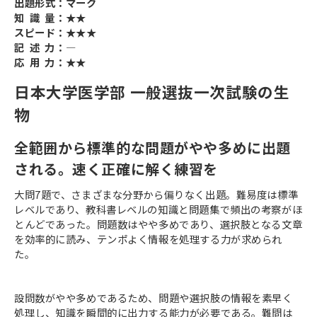
出題形式：マーク
知 識 量：★★
スピード：★★★
記 述 力：―
応 用 力：★★
日本大学医学部 一般選抜一次試験の生
物
全範囲から標準的な問題がやや多めに出題
される。速く正確に解く練習を
大問7題で、さまざまな分野から偏りなく出題。難易度は標準
レベルであり、教科書レベルの知識と問題集で頻出の考察がほ
とんどであった。問題数はやや多めであり、選択肢となる文章
を効率的に読み、テンポよく情報を処理する力が求められ
た。
設問数がやや多めであるため、問題や選択肢の情報を素早く
処理し、知識を瞬間的に出力する能力が必要である。難問は