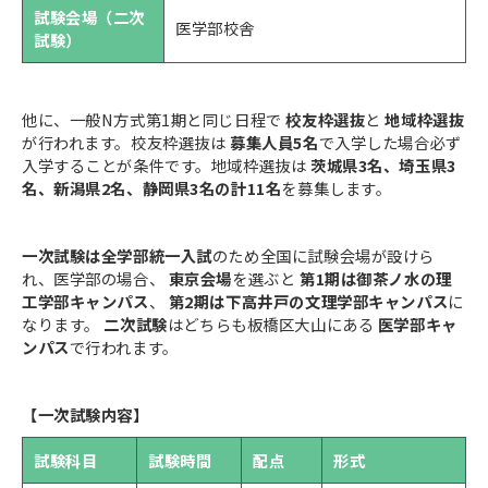
試験会場（二次
医学部校舎
試験）
他に、一般N方式第1期と同じ日程で
校友枠選抜
と
地域枠選抜
が行われます。校友枠選抜は
募集人員5名
で入学した場合必ず
入学することが条件です。地域枠選抜は
茨城県3名、埼玉県3
名、新潟県2名、静岡県3名の計11名
を募集します。
一次試験は全学部統一入試
のため全国に試験会場が設けら
れ、医学部の場合、
東京会場
を選ぶと
第1期は御茶ノ水の理
工学部キャンパス
、
第2期は下高井戸の文理学部キャンパス
に
なります。
二次試験
はどちらも板橋区大山にある
医学部キャ
ンパス
で行われます。
【一次試験内容】
試験科目
試験時間
配点
形式