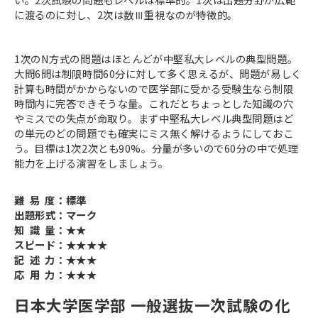
に渡るのに対し、2次は数Ⅲ重視なのが特徴的。
1次のN方式の問題はほとんどが中堅私大レベルの典型問題。
大問6問は制限時間60分に対して多く思えるが、問題が易しく
計算も時間がかからないので医学部に受かる受験生なら制限
時間内に完答できそうな量。これだとちょっとした知識の穴
やミスでの失点が命取り。まず中堅私大レベル典型問題はど
の単元のどの問題でも確実にミス無く解けるようにしておこ
う。目標は1次2次とも90%。分量が多いので60分の中で処理
能力を上げる演習をしましょう。
難 易 度：標準
出題形式：マーク
知 識 量：★★
スピード：★★★★
記 述 力：★★★
応 用 力：★★★
日本大学医学部 一般選抜一次試験の化