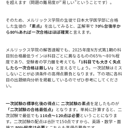
を超えます（問題の難易度が“易しい”ということです）。
そのため、メルリックス学院の生徒で日本大学医学部に合格
した生徒の
「素点」
を出してみると、正解率で
70％台後半か
ら80％あれば一次合格はほぼ確実
と言えます。
メルリックス学院の解答速報でも、2025年度N方式第1期の科
目別合格最低ラインは科目ごとに異なるものの65％～80％程
度であり、受験者の学力層を考えても
「1科目でも大きく失点
したら一次合格は厳しい」
と言えるでしょう。一次試験はミス
しないことが必須条件の高得点勝負となります。下の項に各科
目の出題傾向分析を掲載しているのでぜひ参考にしてくださ
い。
一次試験の標準化後の得点
に
二次試験の素点
を足したものが
「二次試験の合格最低点」
となります。単純に計算すると、二
次試験で最低でも
110点～120点は必要
ということになりま
す。二次試験の配点は合計で150点ですから、英語・数学・面
接で
80％程度は必要
とこちらも高得点勝負です。