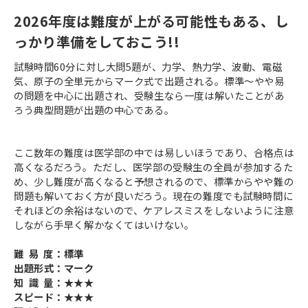
2026年度は難度が上がる可能性もある、し
っかり準備をしておこう!!
試験時間60分に対し大問5題が、力学、熱力学、波動、電磁
気、原子の全単元からマーク式で出題される。標準～やや易
の問題を中心に出題され、受験生なら一度は解いたことがあ
ろう典型問題が出題の中心である。
ここ数年の難度は医学部の中では易しいほうであり、合格点は
高くなるだろう。ただし、医学部の受験生の全員が参加するた
め、少し難度が高くなると予想されるので、標準からやや難の
問題も解いておく方が良いだろう。現在の難度でも試験時間に
それほどの余裕はないので、ケアレスミスをしないように注意
しながら手早く解かなくてはいけない。
難 易 度：標準
出題形式：マーク
知 識 量：★★★
スピード：★★★