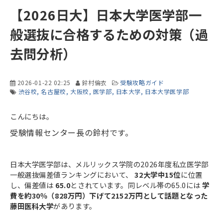
【2026日大】日本大学医学部一
般選抜に合格するための対策（過
去問分析）
2026-01-22 02:25
鈴村倫衣
受験攻略ガイド
渋谷校
名古屋校
大阪校
医学部
日本大学
日本大学医学部
こんにちは。
受験情報センター長の鈴村です。
日本大学医学部は、メルリックス学院の2026年度私立医学部
一般選抜偏差値ランキングにおいて、
32大学中15位
に位置
し、偏差値は
65.0
とされています。同レベル帯の65.0には
学
費を約30％（828万円）下げて2152万円として話題となった
藤田医科大学
があります。