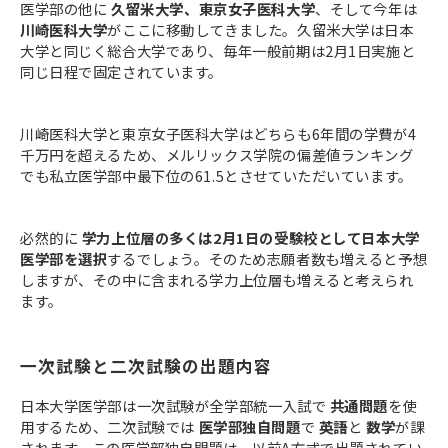
医学部の他に
久留米大学、東京女子医科大学
、そして今年は
川崎医科大学
がここに移動してきました。久留米大学は日本
大学と同じく総合大学であり、毎年一般前期は2月1日実施と
同じ日程で固定されています。
川崎医科大学と東京女子医科大学はどちらも6年間の学費が4
千万円を超えるため、メルリックス学院の偏差値ランキング
でも私立医学部中最下位の61.5とさせていただいています。
必然的に
学力上位層の多くは2月1日の受験校として日本大学
医学部を選択
するでしょう。そのため志願者数も増えると予想
しますが、その中に含まれる学力上位層も増えると考えられ
ます。
一次試験と二次試験の出題内容
日本大学医学部は一次試験が全学部統一入試で
共通問題
を使
用するため、二次試験では
医学部独自問題
で
英語
と
数学
が課
されます。この医学部独自問題は、以前A方式で出題されてい