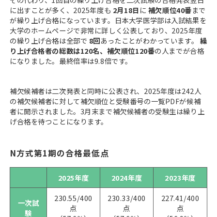
に出すことが多く、2025年度も
2月18日
に
補欠順位40番
まで
が繰り上げ合格になっています。日本大学医学部は入試結果を
大学のホームページで非常に詳しく公表しており、2025年度
の繰り上げ合格は全部で
8回
あったことがわかっています。
繰
り上げ合格者の総数は120名、補欠順位120番
の人までが合格
になりました。最終倍率は9.8倍です。
補欠候補者は二次発表と同時に公表され、2025年度は242人
の補欠候補者に対して補欠順位と受験番号の一覧PDFが候補
者に開示されました。3月末まで補欠候補者の受験生は繰り上
げ合格を待つことになります。
N方式第1期の合格最低点
2025年度
2024年度
2023年度
230.55/400
230.33/400
227.41/400
一次試
点
点
点
験