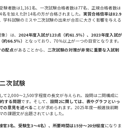
、受験者数は1,161名、一次試験合格者数は77名、正規合格者数は
4名を加えた計14名の方が合格されました。
実質合格倍率は82.9
、学科試験のミスや二次試験の出来が合否に大きく影響を与える
対象）は、
2024年度入試が123点（約61.5％）、2023年度入試が
（約66.5％）
となっており、70％以上が一つの目安となります。
*の配点
があることから、
二次試験の対策が非常に重要な入試制
二次試験
て2,000～2,500字程度の長文が与えられ、設問は二問構成に
要約する問題
です。そして、
設問2に関しては、表やグラフといっ
での意見を述べる
ことが求められます。2025年度一般選抜前期
マの課題文が出題されていました。
官3名、受験生3～4名）、所要時間は15分～20分程度
になりま