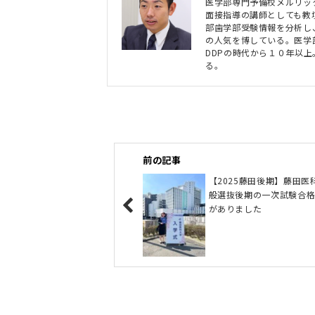
医学部専門予備校メルリッ
面接指導の講師としても教
部歯学部受験情報を分析し
の人気を博している。医学
DDPの時代から１０年以
る。
前の記事
【2025藤田後期】藤田医
般選抜後期の一次試験合
がありました