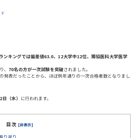
イド
ンキングでは偏差値63.0、12大学中12位、獨協医科大学医学
り、
70名の方が一次試験を突破
されました。
77名の発表だったことから、ほぼ例年通りの一次合格者数となりまし
2日（水）
に行われます。
目次
[非表示]
振り返り