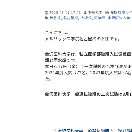
2025-03-07 17:56
下田侑生
受験攻略ガ
渋谷校
名古屋校
大阪校
医学部
金沢医科大学
こんにちは。
メルリックス学院名古屋校の下田です。
金沢医科大学は、
私立医学部後期入試偏差値ラ
部と同水準
です。
本日3月7日（金）に一次試験の合格発表があ
2024年度入試は72名、2023年度入試は
た。
金沢医科大学一般選抜後期の二次試験は3月1
1.
金沢医科大学一般選抜後期の一次試験