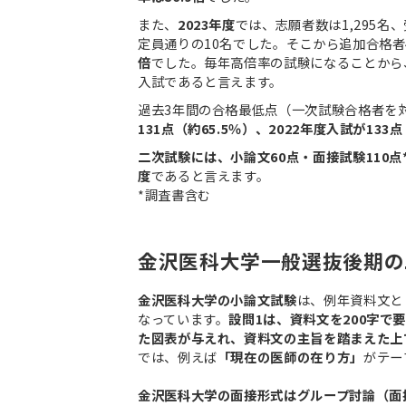
また、
2023年度
では、志願者数は1,295名
定員通りの10名でした。そこから追加合格者
倍
でした。毎年高倍率の試験になることから
入試であると言えます。
過去3年間の合格最低点（一次試験合格者を
131点（約65.5％）、2022年度入試が133点
二次試験には、小論文60点・面接試験110点
度
であると言えます。
*調査書含む
金沢医科大学一般選抜後期の
金沢医科大学の小論文試験
は、例年資料文とし
なっています。
設問1は、資料文を200字で
た図表が与えれ、資料文の主旨を踏まえた上
では、例えば
「現在の医師の在り方」
がテー
金沢医科大学の面接形式はグループ討論（面接