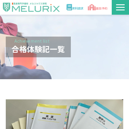
資料請求
面談予約
説明会/講座
校舎情報
Achievement list
合格体験記一覧
入学案内
合格実績・合格体験記
講師
医学部解答速報2026