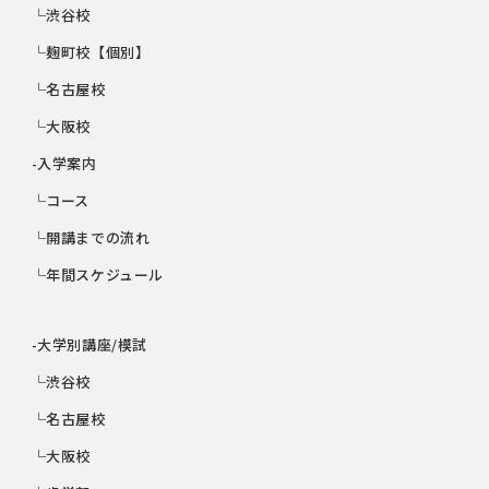
└渋谷校
└麹町校【個別】
└名古屋校
└大阪校
-入学案内
└コース
└開講までの流れ
└年間スケジュール
-大学別講座/模試
└渋谷校
└名古屋校
└大阪校