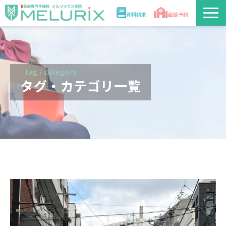
資料請求
面談予約
説明会/講座
校舎情報
tag / category
タグ・カテゴリ一覧
入学案内
合格実績・合格体験記
講師
医学部解答速報2026