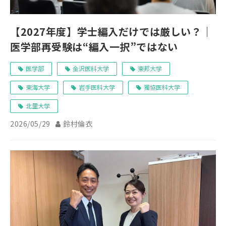
【2027年度】学士編入だけでは厳しい？｜
医学部再受験は“編入一択”ではない
医学部
金沢医科大学
東邦大学
東海大学
岩手医科大学
獨協医科大学
北里大学
2026/05/29
鈴村倫衣