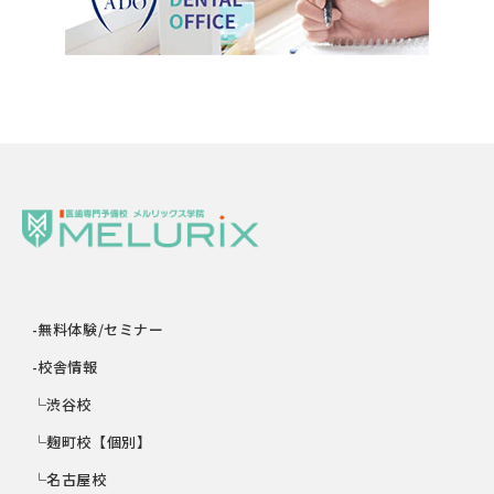
-無料体験/セミナー
-校舎情報
└渋谷校
└麹町校【個別】
└名古屋校