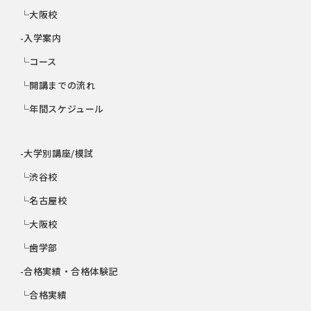
└大阪校
-入学案内
└コース
└開講までの流れ
└年間スケジュール
-大学別講座/模試
└渋谷校
└名古屋校
└大阪校
└歯学部
-合格実績・合格体験記
└合格実績