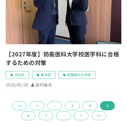
【2027年度】防衛医科大学校医学科に合格
するための対策
渋谷校
医学部
防衛医科大学校
2026/05/28
鈴村倫衣
<<
<
…
3
4
5
6
7
…
>
>>