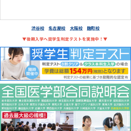
渋谷校
名古屋校
大阪校
麹町校
▼後期入学へ奨学生判定テストを実施中！▼