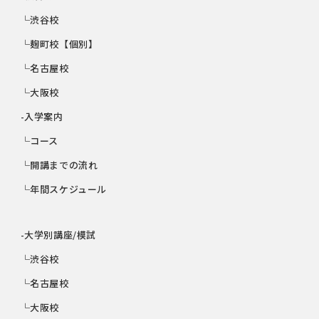
└渋谷校
└麹町校【個別】
└名古屋校
└大阪校
-入学案内
└コース
└開講までの流れ
└年間スケジュール
-大学別講座/模試
└渋谷校
└名古屋校
└大阪校