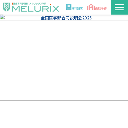
資料請求
面談予約
説明会/講座
校舎情報
入学案内
合格実績・合格体験記
講師
医学部解答速報2026