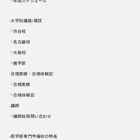
└年間スケジュール
-大学別講座/模試
└渋谷校
└名古屋校
└大阪校
└歯学部
-合格実績・合格体験記
└合格実績
└合格体験記
-講師
└講師採用問い合わせ
-医学部専門予備校の特長