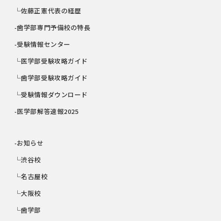
└佐藤正憲代表の経歴
-歯学部専門予備校の特長
-受験情報センター
└医学部受験攻略ガイド
└歯学部受験攻略ガイド
└受験情報ダウンロード
-医学部解答速報2025
-お知らせ
└渋谷校
└名古屋校
└大阪校
└歯学部