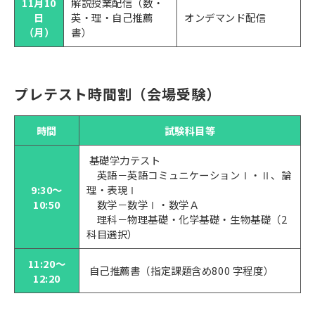
11月10
解説授業配信（数・
日
英・理・自己推薦
オンデマンド配信
（月）
書）
プレテスト時間割（会場受験）
時間
試験科目等
基礎学力テスト
英語－英語コミュニケーションⅠ・Ⅱ、論
9:30～
理・表現Ⅰ
10:50
数学－数学Ⅰ・数学Ａ
理科－物理基礎・化学基礎・生物基礎（2
科目選択）
11:20～
自己推薦書（指定課題含め800 字程度）
12:20