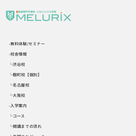
-無料体験/セミナー
-校舎情報
└渋谷校
└麹町校【個別】
└名古屋校
└大阪校
-入学案内
└コース
└開講までの流れ