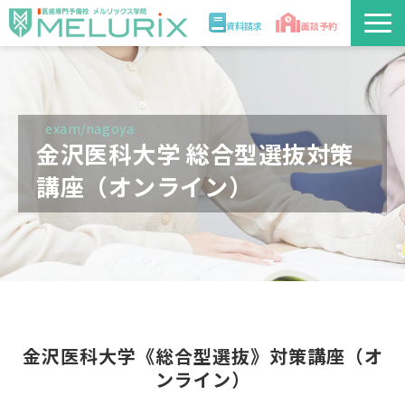
資料請求
面談予約
説明会/講座
校舎情報
exam/nagoya
金沢医科大学 総合型選抜対策
入学案内
講座（オンライン）
合格実績・合格体験記
講師
医学部解答速報2026
金沢医科大学《総合型選抜》対策講座（オ
ンライン）