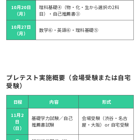
10月20日
理科基礎④（物・化・生から選択の2科
（月）
目）・自己推薦書③
10月27日
数学⑥・英語⑥・理科基礎⑤
（月）
プレテスト実施概要（会場受験または自宅
受験）
日程
内容
形式
11月2
基礎学力試験／自己
会場受験（渋谷・名古
日
推薦書試験
屋・大阪）or 自宅受験
（日）