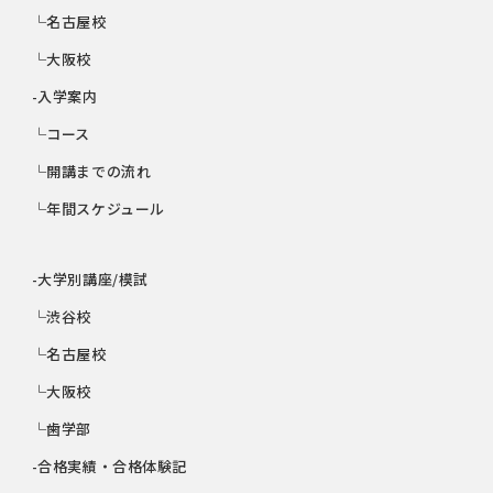
└名古屋校
└大阪校
-入学案内
└コース
└開講までの流れ
└年間スケジュール
-大学別講座/模試
└渋谷校
└名古屋校
└大阪校
└歯学部
-合格実績・合格体験記