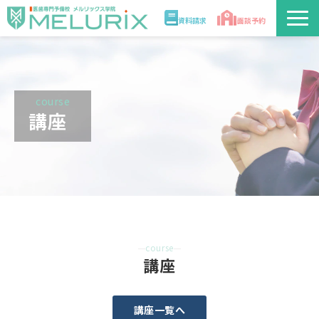
資料請求
面談予約
説明会/講座
校舎情報
course
講座
入学案内
合格実績・合格体験記
講師
course
医学部解答速報2026
講座
講座一覧へ