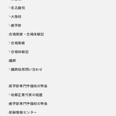
└名古屋校
└大阪校
└歯学部
-合格実績・合格体験記
└合格実績
└合格体験記
-講師
└講師採用問い合わせ
-医学部専門予備校の特長
└佐藤正憲代表の経歴
-歯学部専門予備校の特長
-受験情報センター