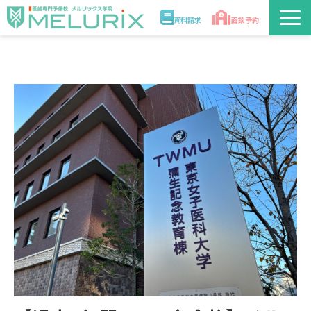
資料請求
面談予約
説明会/講座
校舎情報
入学案内
合格実績・合格体験記
講師
医学部解答速報2026