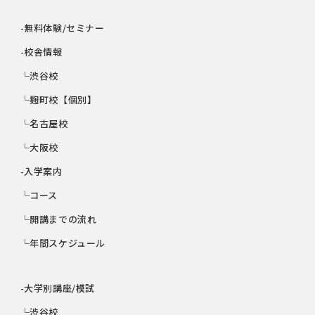
-無料体験/セミナー
-校舎情報
└渋谷校
└麹町校【個別】
└名古屋校
└大阪校
-入学案内
└コース
└開講までの流れ
└年間スケジュール
-大学別講座/模試
└渋谷校