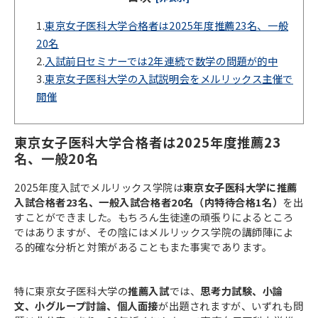
1.
東京女子医科大学合格者は2025年度推薦23名、一般
20名
2.
入試前日セミナーでは2年連続で数学の問題が的中
3.
東京女子医科大学の入試説明会をメルリックス主催で
開催
東京女子医科大学合格者は2025年度推薦23
名、一般20名
2025年度入試でメルリックス学院は
東京女子医科大学に推薦
入試合格者23名、一般入試合格者20名（内特待合格1名）
を出
すことができました。もちろん生徒達の頑張りによるところ
ではありますが、その陰にはメルリックス学院の講師陣によ
る的確な分析と対策があることもまた事実であります。
特に東京女子医科大学の
推薦入試
では、
思考力試験、小論
文、小グループ討論、個人面接
が出題されますが、いずれも問