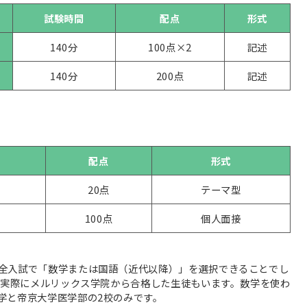
試験時間
配点
形式
140分
100点×2
記述
140分
200点
記述
配点
形式
20点
テーマ型
100点
個人面接
全入試で「数学または国語（近代以降）」を選択できることでし
で、実際にメルリックス学院から合格した生徒もいます。数学を使わ
学と帝京大学医学部の2校のみです。