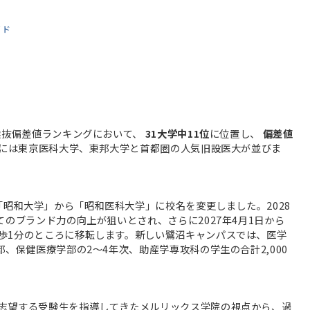
イド
選抜偏差値ランキングにおいて、
31大学中11位
に位置し、
偏差値
には東京医科大学、東邦大学と首都圏の人気旧設医大が並びま
の「昭和大学」から「昭和医科大学」に校名を変更しました。2028
てのブランド力の向上が狙いとされ、さらに2027年4月1日から
歩1分のところに移転します。新しい鷺沼キャンパスでは、医学
、保健医療学部の2～4年次、助産学専攻科の学生の合計2,000
志望する受験生を指導してきたメルリックス学院の視点から、過