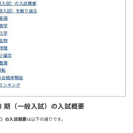
一般入試）の入試概要
一般入試）を振り返る
英語
数学
化学
生物
物理
小論文
面接
移転
の合格体験談
値ランキング
抜Ⅰ期（一般入試）の入試概要
試）の入試概要
は以下の通りです。