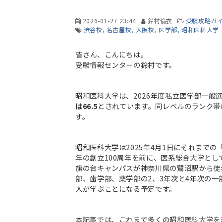
2026-01-27 23:44
鈴村倫衣
受験攻略ガ
渋谷校
名古屋校
大阪校
医学部
昭和医科大学
皆さん、こんにちは。
受験情報センターの鈴村です。
昭和医科大学は、2026年度私立医学部一般
は66.5
とされています。同レベルのランク帯
す。
昭和医科大学は2025年4月1日にそれまで
年の創立100周年を前に、医系総合大学とし
旗の台キャンパスが神奈川県の鷺沼駅から徒
部、歯学部、薬学部の2、3年次と4年次の一部
人が学ぶことになる予定です。
本記事では、これまで多くの昭和医科大学を