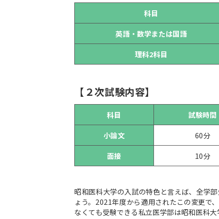
科目
英語・数学または国語
理科2科目
【２次試験内容】
科目
試験時間
小論文
60分
面接
10分
昭和医科大学の入試の特色と言えば、全学部
ょう。2021年度から適用されたこの変更
なくても受験できる私立医学部は昭和医科大