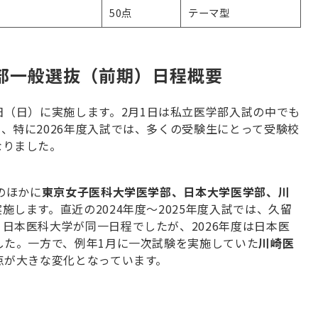
50点
テーマ型
学部一般選抜（前期）日程概要
日（日）に実施します。
2
月
1
日は私立医学部入試の中でも
り、特に
2026
年度入試では、多くの受験生にとって受験校
なりました。
のほかに
東京女子医科大学医学部、日本大学医学部、川
実施します。直近の
2024
年度〜
2025
年度入試では、久留
・日本医科大学が同一日程でしたが、
2026
年度は日本医
した。一方で、例年
1
月に一次試験を実施していた
川崎医
点が大きな変化となっています。