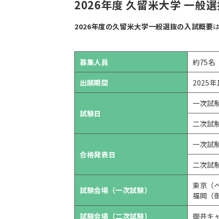
2026年度 久留米大学 一般
2026年度の久留米大学一般選抜の入試概要
募集人員
約75名
出願期間
2025
一次試
試験日
二次試験
一次試験
合格発表日
二次試験
東京（
試験会場（一次試験）
福岡（
試験会場（二次試験）
御井キ