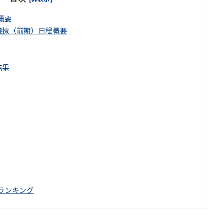
概要
選抜（前期）日程概要
結果
値ランキング