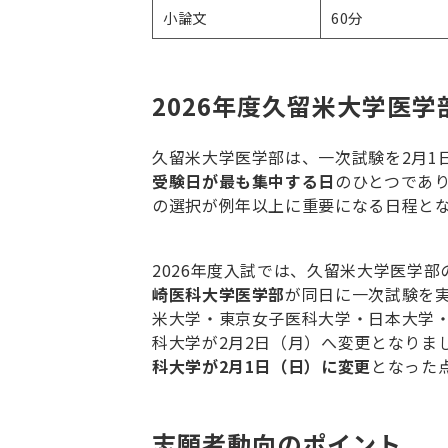
小論文
60分
2026年度久留米大学医
久留米大学医学部は、一次試験を
2
月
1
受験日が最も集中する日
のひとつであ
の選択が例年以上に重要になる日程と
2026
年度入試では、久留米大学医学部
崎医科大学医学部
が同日に一次試験を
米大学・東京女子医科大学・日本大学
科大学が
2
月
2
日（月）へ変更となりま
科大学が
2
月
1
日（日）に変更
となった
志願者動向のポイント