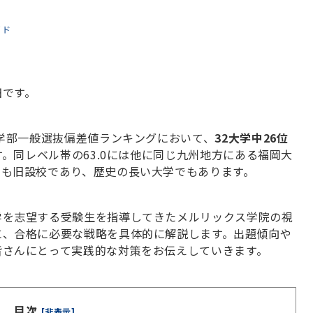
イド
田です。
学部一般選抜偏差値ランキングにおいて、
32
大学中
26
位
す。
同レベル帯の
63.0
には他に同じ九州地方にある福岡大
でも旧設校であり、歴史の長い大学でもあります。
学を志望する受験生を指導してきたメルリックス学院の視
に、合格に必要な戦略を具体的に解説します。出題傾向や
皆さんにとって実践的な対策をお伝えしていきます。
目次
[非表示]