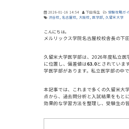
2026-01-16 14:54
下田侑生
受験攻略ガ
渋谷校
名古屋校
大阪校
医学部
久留米大学
こんにちは。
メルリックス学院名古屋校校舎長の下
久留米大学医学部は、
2026
年度私立医
に位置し、偏差値は
63.0
とされていま
学医学部があります。私立医学部の中
本記事では、これまで多くの久留米大
点から、過去問分析と入試結果をもと
効果的な学習方法を整理し、受験生の