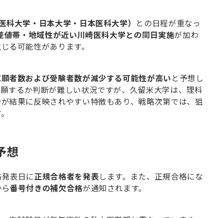
医科大学・日本大学・日本医科大学）
との日程が重なっ
差値帯・地域性が近い川崎医科大学との同日実施
が加わ
生じる可能性があります。
志願者数および受験者数が
減少する可能性
が高い
と予想し
出願するか判断が難しい状況ですが、久留米大学は、理科
力が結果に反映されやすい特徴もあり、戦略次第では、狙
す。
予想
格発表日に
正規合格者を発表
します。また、正規合格にな
から
番号付きの補欠合格
が通知されます。